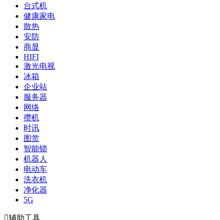
台式机
健康家电
散热
安防
商显
HIFI
激光电视
冰箱
企业站
服务器
网络
攒机
时讯
图赏
智能锁
机器人
电动车
洗衣机
净化器
5G

辅助工具