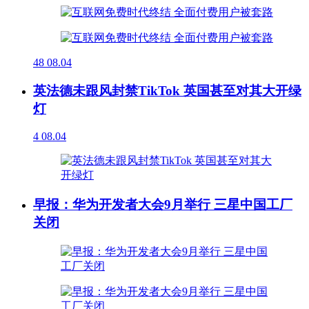
48
08.04
英法德未跟风封禁TikTok 英国甚至对其大开绿
灯
4
08.04
早报：华为开发者大会9月举行 三星中国工厂
关闭