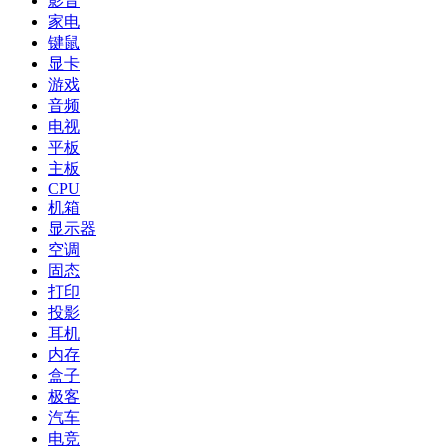
影音
家电
键鼠
显卡
游戏
音频
电视
平板
主板
CPU
机箱
显示器
空调
固态
打印
投影
耳机
内存
盒子
极客
汽车
电竞