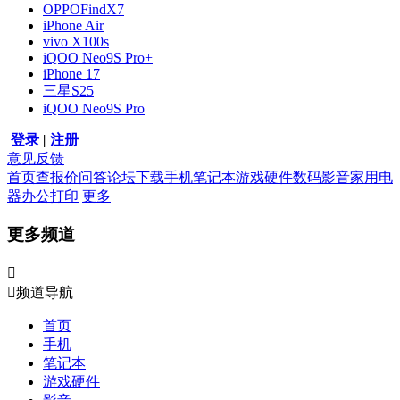
OPPOFindX7
iPhone Air
vivo X100s
iQOO Neo9S Pro+
iPhone 17
三星S25
iQOO Neo9S Pro
登录
|
注册
意见反馈
首页
查报价
问答
论坛
下载
手机
笔记本
游戏硬件
数码影音
家用电
器
办公打印
更多
更多频道


频道导航
首页
手机
笔记本
游戏硬件