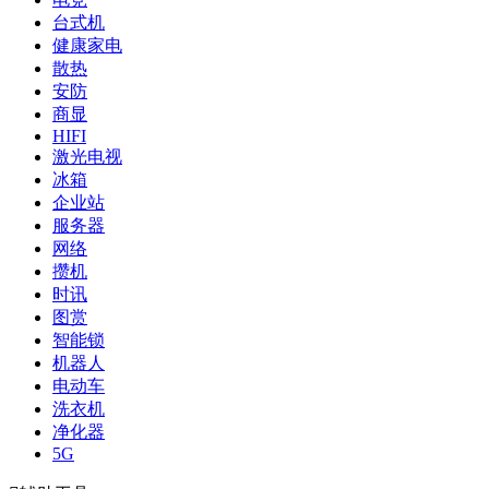
台式机
健康家电
散热
安防
商显
HIFI
激光电视
冰箱
企业站
服务器
网络
攒机
时讯
图赏
智能锁
机器人
电动车
洗衣机
净化器
5G