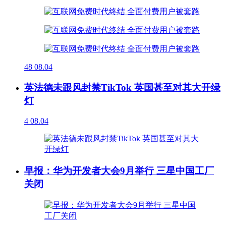
48
08.04
英法德未跟风封禁TikTok 英国甚至对其大开绿
灯
4
08.04
早报：华为开发者大会9月举行 三星中国工厂
关闭