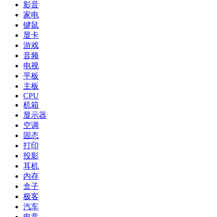
影音
家电
键鼠
显卡
游戏
音频
电视
平板
主板
CPU
机箱
显示器
空调
固态
打印
投影
耳机
内存
盒子
极客
汽车
电竞