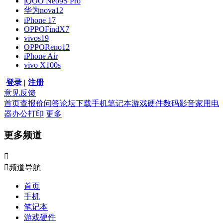
iQOO Neo9S Pro
华为nova12
iPhone 17
OPPOFindX7
vivos19
OPPOReno12
iPhone Air
vivo X100s
登录
|
注册
意见反馈
首页
查报价
问答
论坛
下载
手机
笔记本
游戏硬件
数码影音
家用电
器
办公打印
更多
更多频道


频道导航
首页
手机
笔记本
游戏硬件