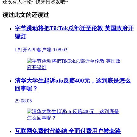
还没有人评论~
快来
抢沙发
吧~
读过此文的还读过
字节跳动将把TikTok总部迁至伦敦 英国政府开
绿灯

打开APP客户端
9
08.03
清华大学生起诉ofo反赔400元，这到底是怎么
回事呢？
29
08.05
互联网免费时代终结 全面付费用户被套路