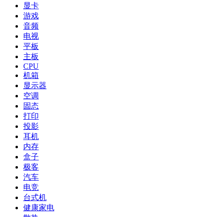
显卡
游戏
音频
电视
平板
主板
CPU
机箱
显示器
空调
固态
打印
投影
耳机
内存
盒子
极客
汽车
电竞
台式机
健康家电