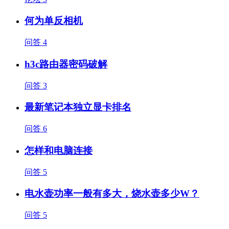
何为单反相机
问答
4
h3c路由器密码破解
问答
3
最新笔记本独立显卡排名
问答
6
怎样和电脑连接
问答
5
电水壶功率一般有多大，烧水壶多少W？
问答
5