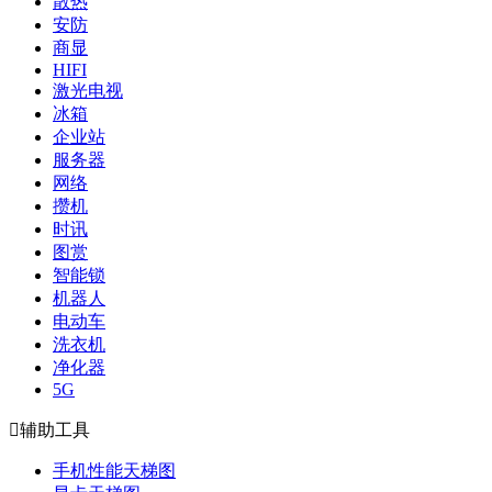
散热
安防
商显
HIFI
激光电视
冰箱
企业站
服务器
网络
攒机
时讯
图赏
智能锁
机器人
电动车
洗衣机
净化器
5G

辅助工具
手机性能天梯图