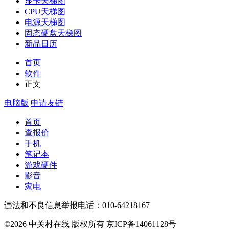
显卡天梯图
CPU天梯图
电源天梯图
固态硬盘天梯图
新品日历
首页
软件
正文
电脑版
申请友链
首页
查报价
手机
笔记本
游戏硬件
影音
家电
违法和不良信息举报电话：010-64218167
©2026 中关村在线 版权所有 京ICP备14061128号