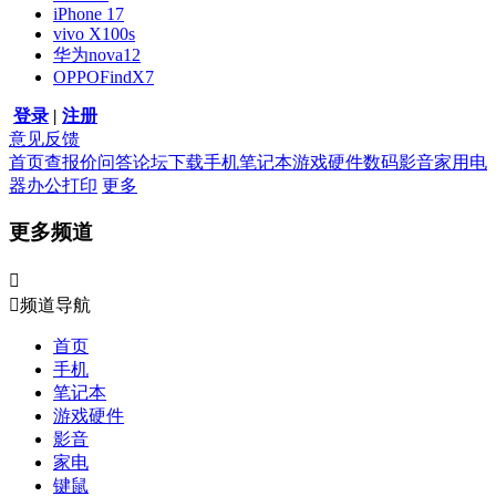
iPhone 17
vivo X100s
华为nova12
OPPOFindX7
登录
|
注册
意见反馈
首页
查报价
问答
论坛
下载
手机
笔记本
游戏硬件
数码影音
家用电
器
办公打印
更多
更多频道


频道导航
首页
手机
笔记本
游戏硬件
影音
家电
键鼠