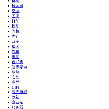
机箱
显示器
空调
固态
打印
投影
耳机
内存
盒子
极客
汽车
电竞
台式机
健康家电
散热
安防
商显
HIFI
激光电视
冰箱
企业站
服务器