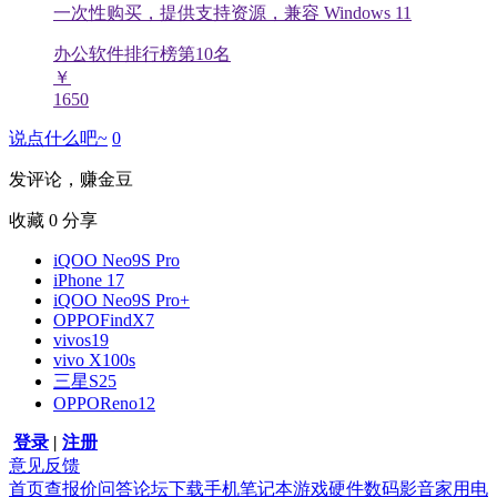
一次性购买，提供支持资源，兼容 Windows 11
办公软件排行榜第
10
名
￥
1650
说点什么吧~
0
发评论，赚金豆
收藏
0
分享
iQOO Neo9S Pro
iPhone 17
iQOO Neo9S Pro+
OPPOFindX7
vivos19
vivo X100s
三星S25
OPPOReno12
登录
|
注册
意见反馈
首页
查报价
问答
论坛
下载
手机
笔记本
游戏硬件
数码影音
家用电