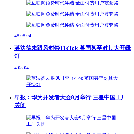
48
08.04
英法德未跟风封禁TikTok 英国甚至对其大开绿
灯
4
08.04
早报：华为开发者大会9月举行 三星中国工厂
关闭