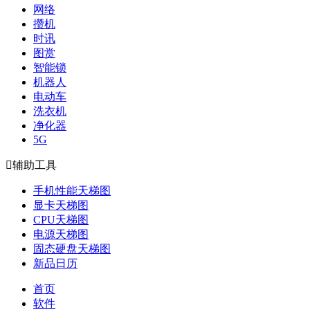
网络
攒机
时讯
图赏
智能锁
机器人
电动车
洗衣机
净化器
5G

辅助工具
手机性能天梯图
显卡天梯图
CPU天梯图
电源天梯图
固态硬盘天梯图
新品日历
首页
软件