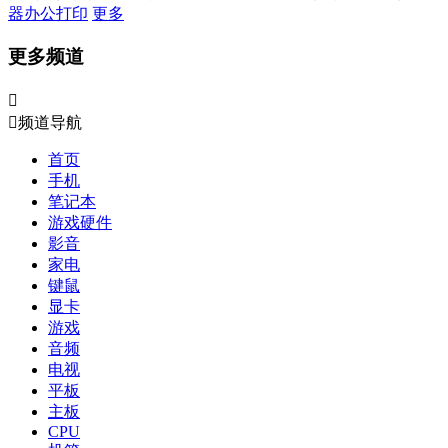
器
办公打印
更多
更多频道


频道导航
首页
手机
笔记本
游戏硬件
影音
家电
键鼠
显卡
游戏
音频
电视
平板
主板
CPU