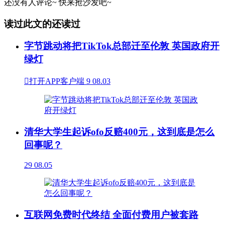
还没有人评论~
快来
抢沙发
吧~
读过此文的还读过
字节跳动将把TikTok总部迁至伦敦 英国政府开
绿灯

打开APP客户端
9
08.03
清华大学生起诉ofo反赔400元，这到底是怎么
回事呢？
29
08.05
互联网免费时代终结 全面付费用户被套路