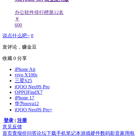
办公软件排行榜第
12
名
￥
600
说点什么吧~
0
发评论，赚金豆
收藏
0
分享
iPhone Air
vivo X100s
三星S25
iQOO Neo9S Pro
OPPOFindX7
iPhone 17
华为nova12
iQOO Neo9S Pro+
登录
|
注册
意见反馈
首页
查报价
问答
论坛
下载
手机
笔记本
游戏硬件
数码影音
家用电