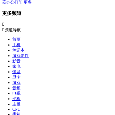
器
办公打印
更多
更多频道


频道导航
首页
手机
笔记本
游戏硬件
影音
家电
键鼠
显卡
游戏
音频
电视
平板
主板
CPU
机箱