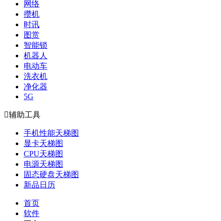
网络
攒机
时讯
图赏
智能锁
机器人
电动车
洗衣机
净化器
5G

辅助工具
手机性能天梯图
显卡天梯图
CPU天梯图
电源天梯图
固态硬盘天梯图
新品日历
首页
软件