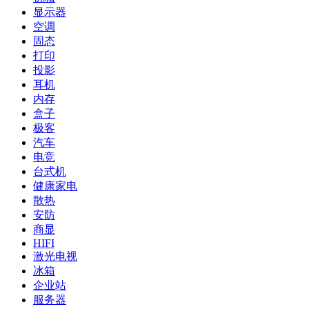
显示器
空调
固态
打印
投影
耳机
内存
盒子
极客
汽车
电竞
台式机
健康家电
散热
安防
商显
HIFI
激光电视
冰箱
企业站
服务器