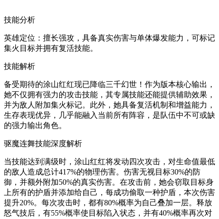
技能分析
英雄定位：擅长强攻，具备真实伤害与单体爆发能力，可标记
集火目标并拥有复活技能。
技能解析
备受期待的涂山红红现已降临三千幻世！作为版本核心输出，
她不仅拥有强力的攻击技能，其专属技能还能提供辅助效果，
并为敌人附加集火标记。此外，她具备复活机制和增益能力，
生存表现优异，几乎能融入当前所有阵容，是队伍中不可或缺
的强力输出角色。
驱魔连舞技能深度解析
当技能达到满级时，涂山红红将发动四次攻击，对生命值最低
的敌人造成总计417%的物理伤害。伤害无视目标30%的防
御，并额外附加50%的真实伤害。在攻击前，她会窃取目标身
上所有的护盾并添加给自己，每成功偷取一种护盾，本次伤害
提升20%。每次攻击时，都有80%概率为自己叠加一层。释放
怒气技后，有55%概率使目标陷入状态，并有40%概率再次对