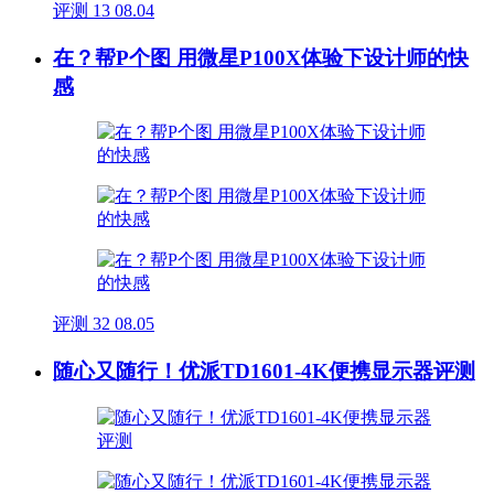
评测
13
08.04
在？帮P个图 用微星P100X体验下设计师的快
感
评测
32
08.05
随心又随行！优派TD1601-4K便携显示器评测