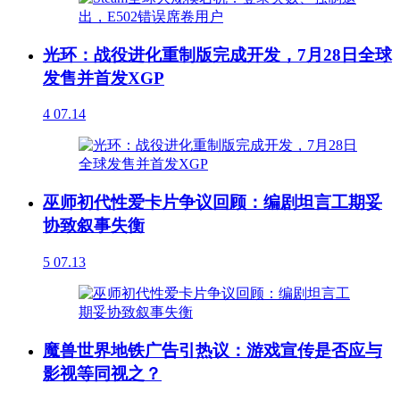
光环：战役进化重制版完成开发，7月28日全球
发售并首发XGP
4
07.14
巫师初代性爱卡片争议回顾：编剧坦言工期妥
协致叙事失衡
5
07.13
魔兽世界地铁广告引热议：游戏宣传是否应与
影视等同视之？