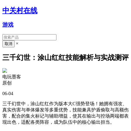
中关村在线
游戏
×
三千幻世：涂山红红技能解析与实战测评
电玩墨客
原创
06-04
三千幻世中，涂山红红作为版本大C强势登场！她拥有强攻、
真实伤害与单体爆发等多重优势，技能兼具护盾偷取与高额伤
害，配合的集火标记与辅助增益，使其在输出与控场两端都表
现出色，适配各类阵容，成为队伍中的核心输出担当。