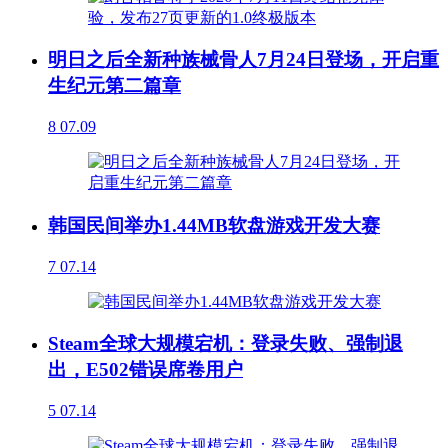
明日之后全新种族械骨人7月24日登场，开启重
生纪元第二篇章
8
07.09
韩国民间举办1.44MB软盘游戏开发大赛
7
07.14
Steam全球大规模宕机：登录失败、强制退
出，E502错误席卷用户
5
07.14