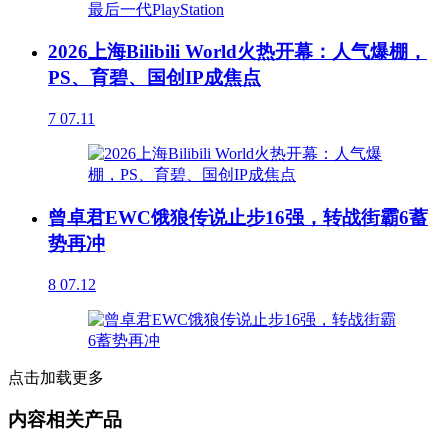
2026上海Bilibili World火热开幕：人气爆棚，
PS、育碧、国创IP成焦点
7
07.11
曾卓君EWC饿狼传说止步16强，转战街霸6蓄
势再冲
8
07.12
点击加载更多
内容相关产品