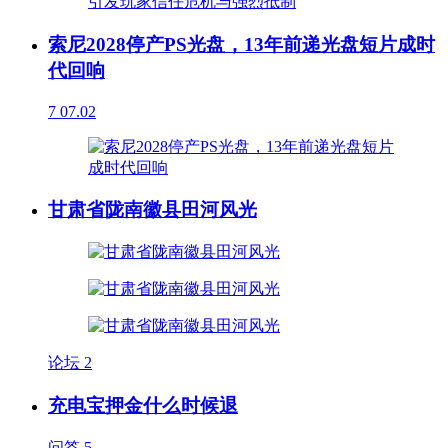
索尼2028停产PS光盘，13年前递光盘短片成时
代回响
7
07.02
甘肃省陇南徽县田河风光
论坛
2
充电宝押金什么时候退
问答
5