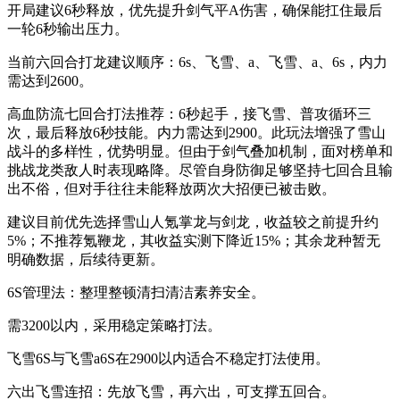
开局建议6秒释放，优先提升剑气平A伤害，确保能扛住最后
一轮6秒输出压力。
当前六回合打龙建议顺序：6s、飞雪、a、飞雪、a、6s，内力
需达到2600。
高血防流七回合打法推荐：6秒起手，接飞雪、普攻循环三
次，最后释放6秒技能。内力需达到2900。此玩法增强了雪山
战斗的多样性，优势明显。但由于剑气叠加机制，面对榜单和
挑战龙类敌人时表现略降。尽管自身防御足够坚持七回合且输
出不俗，但对手往往未能释放两次大招便已被击败。
建议目前优先选择雪山人氪掌龙与剑龙，收益较之前提升约
5%；不推荐氪鞭龙，其收益实测下降近15%；其余龙种暂无
明确数据，后续待更新。
6S管理法：整理整顿清扫清洁素养安全。
需3200以内，采用稳定策略打法。
飞雪6S与飞雪a6S在2900以内适合不稳定打法使用。
六出飞雪连招：先放飞雪，再六出，可支撑五回合。