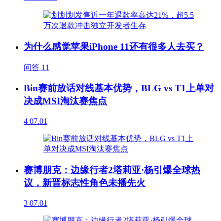
为什么感觉苹果iPhone 11还有很多人去买？
问答
11
Bin赛前放话对线基本优势，BLG vs T1上单对
决成MSI淘汰赛焦点
4
07.01
赛博朋克：边缘行者2塔莉亚·杨引爆全球热
议，新晋标志性角色未播先火
3
07.01