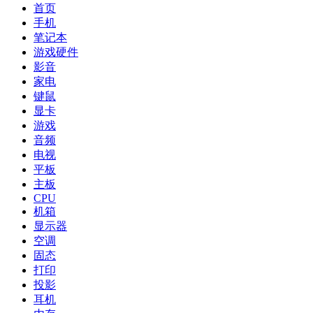
首页
手机
笔记本
游戏硬件
影音
家电
键鼠
显卡
游戏
音频
电视
平板
主板
CPU
机箱
显示器
空调
固态
打印
投影
耳机