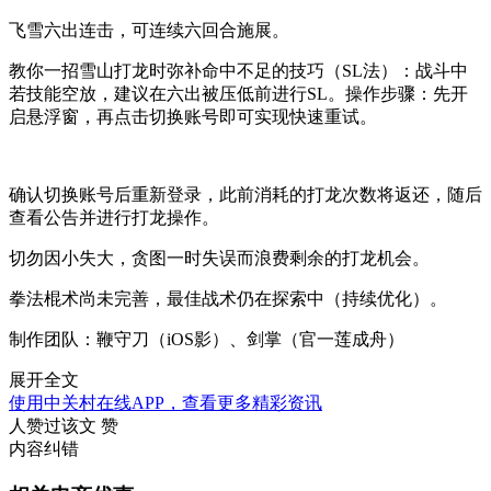
飞雪六出连击，可连续六回合施展。
教你一招雪山打龙时弥补命中不足的技巧（SL法）：战斗中
若技能空放，建议在六出被压低前进行SL。操作步骤：先开
启悬浮窗，再点击切换账号即可实现快速重试。
确认切换账号后重新登录，此前消耗的打龙次数将返还，随后
查看公告并进行打龙操作。
切勿因小失大，贪图一时失误而浪费剩余的打龙机会。
拳法棍术尚未完善，最佳战术仍在探索中（持续优化）。
制作团队：鞭守刀（iOS影）、剑掌（官一莲成舟）
展开全文
使用中关村在线APP，查看更多精彩资讯
人赞过该文
赞
内容纠错