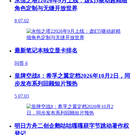
永恒之塔22026年9月上线：虚幻5驱动超精细
角色定制与无缝开放世界
8
07.02
最新笔记本独立显卡排名
问答
6
皇牌空战8：希孚之翼定档2026年10月2日，同
步发布系列回顾短片预热
5
07.03
明日方舟二创企鹅咕咕嘎嘎获字节跳动著作权
登记