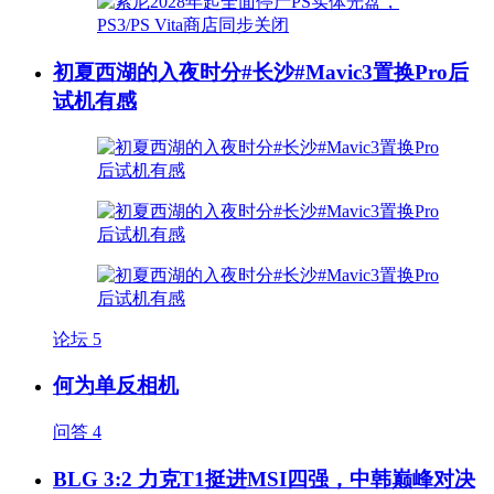
初夏西湖的入夜时分#长沙#Mavic3置换Pro后
试机有感
论坛
5
何为单反相机
问答
4
BLG 3:2 力克T1挺进MSI四强，中韩巅峰对决