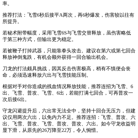
率。
推荐打法：飞雪6秒后接平A两次，再6秒爆发，伤害较以往有
所提升。
若秘术附带幅度，采用飞雪6S与飞雪交替释放，虽伤害略低
于第三种方式，但输出更为稳定。
若被鞭子打掉武器，只能靠拳头攻击。建议在第六或第七回合
释放神倒鬼跌，有机会额外获得一回合输出机会。
刀龙的打法颇具挑战，因其反击伤害极高，稍有不慎便会丧
命，必须迅速释放六出与飞雪技能压制。
根据对手对你造成的残血情况释放技能，推荐连招为飞雪、6
出、飞雪、普攻、飞雪、6出，若能打满七回合，可再普攻一
次后接6出。
守龙闪避提升后，六出常无法全中，坚持十回合无压力，但建
议仅用两次六出，以免内力不足。推荐连招：飞雪、普攻、六
出、飞雪、普攻、飞雪、普攻、普攻、六出。如今守龙收益明
显下滑，从原先的26万降至22万，令人惋惜。