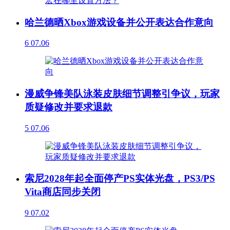
哈兰德晒Xbox游戏设备并公开表达合作意向
6
07.06
漫威争锋美队泳装皮肤细节调整引争议，玩家
质疑修改并要求退款
5
07.06
索尼2028年起全面停产PS实体光盘，PS3/PS
Vita商店同步关闭
9
07.02