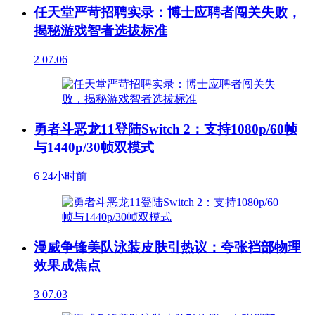
任天堂严苛招聘实录：博士应聘者闯关失败，
揭秘游戏智者选拔标准
2
07.06
勇者斗恶龙11登陆Switch 2：支持1080p/60帧
与1440p/30帧双模式
6
24小时前
漫威争锋美队泳装皮肤引热议：夸张裆部物理
效果成焦点
3
07.03