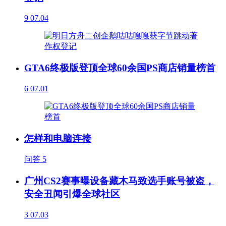
9
07.04
GTA6终极版登顶全球60余国PS商店销量榜首
6
07.01
怎样和电脑连接
问答
5
广州CS2赛事曝设备藏木马致选手账号被盗，
安全丑闻引爆全球社区
3
07.03