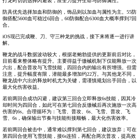
打龙时切勿选择闪避装，应全力提升生命与防御属性。
防具优先选择加血和防御的，饰品则以加血与属性为主。55防
御搭配5600血可稳过6回合，60防御配合6300血大概率撑到7回
合。
iOS现已完成鞭、刀、守三种龙的挑战，接下来将逐一进行讲
解。
鞭龙的战斗数据波动较大，根据老鲍勃提供的更新前后对比，
目前看来整体略有提升。主要得益于缴械机制下仅能释放一次
六出，配合普攻与飞雪技能，四回合内的输出有所增强。但需
注意，提升幅度有限，潜能最多增加约22万。与其他龙不同，
鞭龙战中六出的释放时机尤为关键，需谨慎规划出手回合，以
最大化伤害收益。
若前两回合成功闪避，建议第三回合立即释放6s技能，因其冷
却时间为四回合，如此可在第七回合反缴械后再次施放一次高
伤害的6s。合理循环为：飞雪、普攻、6s、飞雪、普攻、飞
雪、6s，确保输出节奏与技能衔接顺畅，最大化伤害效率。
若前两回合被击中，通常难以撑到第七回合，建议放弃；可在
第四回合使用飞雪技能，接6s连招，再配合两次普攻，提高效