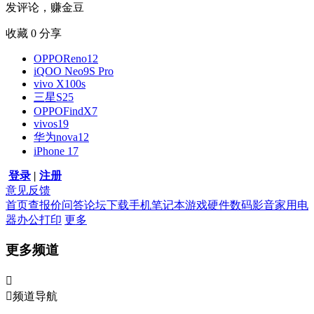
发评论，赚金豆
收藏
0
分享
OPPOReno12
iQOO Neo9S Pro
vivo X100s
三星S25
OPPOFindX7
vivos19
华为nova12
iPhone 17
登录
|
注册
意见反馈
首页
查报价
问答
论坛
下载
手机
笔记本
游戏硬件
数码影音
家用电
器
办公打印
更多
更多频道


频道导航