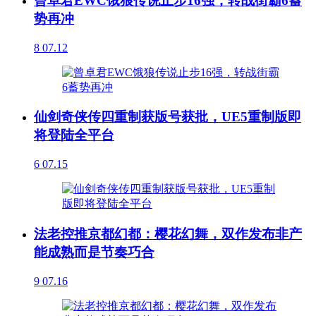
曾卓君EWC饿狼传说止步16强，转战街霸6蓄
势再冲
8
07.12
仙剑奇侠传四重制获版号获批，UE5重制版即
将登陆全平台
6
07.15
法老控推京都幻都：樱花幻舞，双作发布非产
能成熟而是节奏巧合
9
07.16