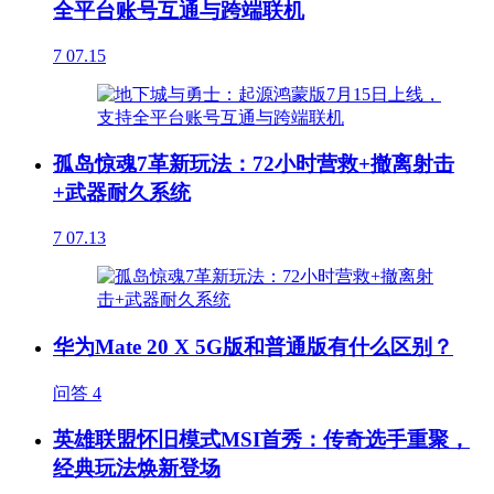
全平台账号互通与跨端联机
7
07.15
孤岛惊魂7革新玩法：72小时营救+撤离射击
+武器耐久系统
7
07.13
华为Mate 20 X 5G版和普通版有什么区别？
问答
4
英雄联盟怀旧模式MSI首秀：传奇选手重聚，
经典玩法焕新登场