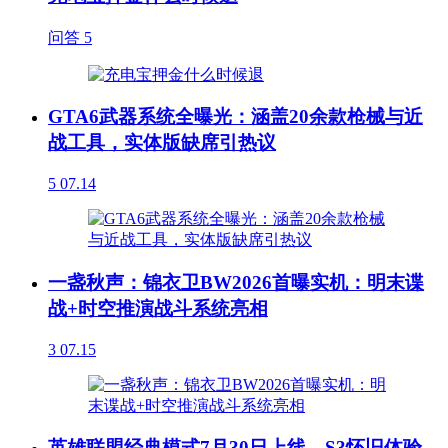
问答
5
GTA6武器系统全曝光：涵盖20余款枪械与近
战工具，实体版缺席引热议
5
07.14
一盏秋声：锦衣卫BW2026首曝实机：明末谍
战+时空推演战斗系统亮相
3
07.15
英雄联盟经典模式7月30日上线，S3怀旧体验