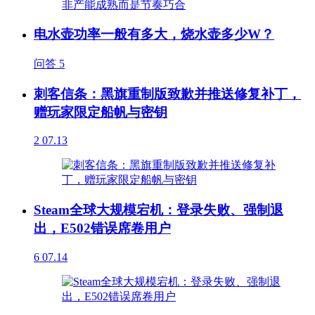
电水壶功率一般有多大，烧水壶多少W？
问答
5
刺客信条：黑旗重制版致歉并推送修复补丁，
赠玩家限定船帆与密钥
2
07.13
Steam全球大规模宕机：登录失败、强制退
出，E502错误席卷用户
6
07.14