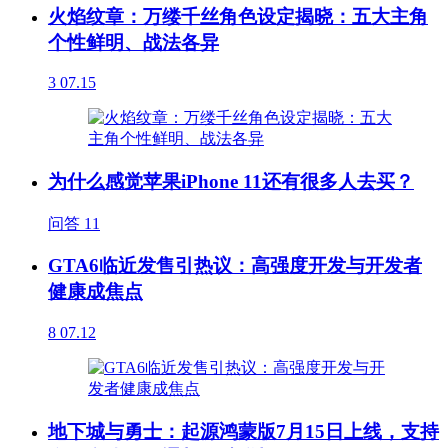
火焰纹章：万缕千丝角色设定揭晓：五大主角
个性鲜明、战法各异
3
07.15
为什么感觉苹果iPhone 11还有很多人去买？
问答
11
GTA6临近发售引热议：高强度开发与开发者
健康成焦点
8
07.12
地下城与勇士：起源鸿蒙版7月15日上线，支持