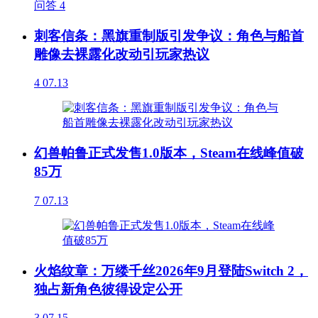
问答
4
刺客信条：黑旗重制版引发争议：角色与船首
雕像去裸露化改动引玩家热议
4
07.13
幻兽帕鲁正式发售1.0版本，Steam在线峰值破
85万
7
07.13
火焰纹章：万缕千丝2026年9月登陆Switch 2，
独占新角色彼得设定公开
3
07.15