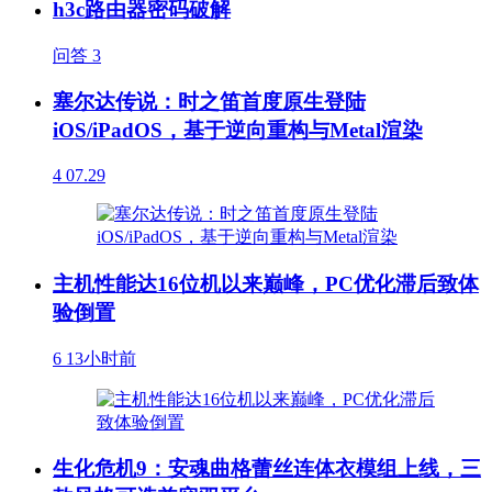
h3c路由器密码破解
问答
3
塞尔达传说：时之笛首度原生登陆
iOS/iPadOS，基于逆向重构与Metal渲染
4
07.29
主机性能达16位机以来巅峰，PC优化滞后致体
验倒置
6
13小时前
生化危机9：安魂曲格蕾丝连体衣模组上线，三