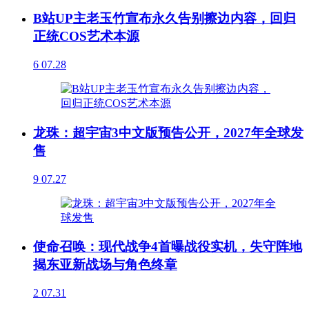
B站UP主老玉竹宣布永久告别擦边内容，回归
正统COS艺术本源
6
07.28
龙珠：超宇宙3中文版预告公开，2027年全球发
售
9
07.27
使命召唤：现代战争4首曝战役实机，失守阵地
揭东亚新战场与角色终章
2
07.31