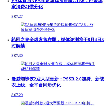
EA体育与NBA年货游戏预售超GTA6，凸显玩
家消费习惯分化
8
07.27
轮回之兽全球发售在即，媒体评测将于8月4日8
时解禁
8
07.30
漫威蜘蛛侠2迎大型更新：PSSR 2.0加持、新战
衣上线、全平台同步优化
8
07.29