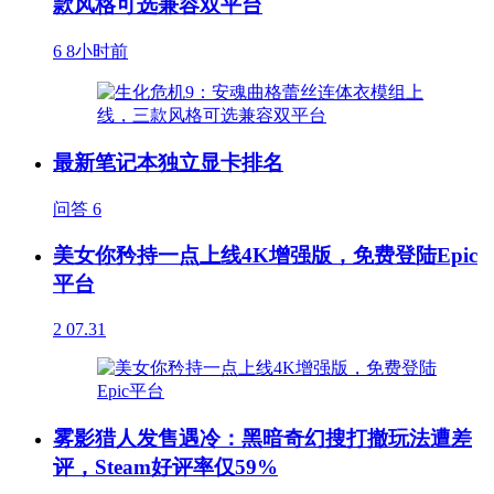
款风格可选兼容双平台
6
8小时前
最新笔记本独立显卡排名
问答
6
美女你矜持一点上线4K增强版，免费登陆Epic
平台
2
07.31
雾影猎人发售遇冷：黑暗奇幻搜打撤玩法遭差
评，Steam好评率仅59%