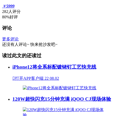
￥
5999
282人评分
80%好评
评论
更多评论
还没有人评论~
快来
抢沙发
吧~
读过此文的还读过
iPhone12将全系标配镀铑钌工艺快充线

打开APP客户端
22
08.02
120W超快闪充15分钟充满 iQOO CJ现场体验