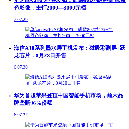
华为nova16 SE将发布：麒麟8020加持+红枫原
色影像，主打2000—3000元档
7
07.29
海信A10系列墨水屏手机发布：磁吸彩副屏+跃
龙芯片，8月28日开售
6
07.30
华为首超苹果登顶中国智能手机市场，前六品
牌垄断96%份额
6
07.27