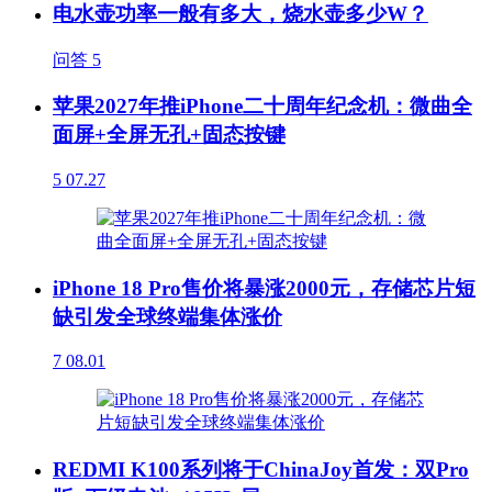
电水壶功率一般有多大，烧水壶多少W？
问答
5
苹果2027年推iPhone二十周年纪念机：微曲全
面屏+全屏无孔+固态按键
5
07.27
iPhone 18 Pro售价将暴涨2000元，存储芯片短
缺引发全球终端集体涨价
7
08.01
REDMI K100系列将于ChinaJoy首发：双Pro