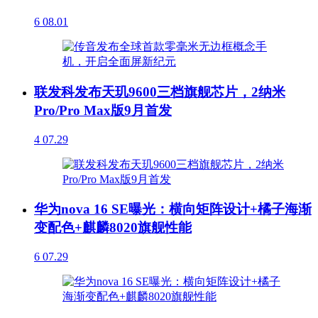
6
08.01
联发科发布天玑9600三档旗舰芯片，2纳米
Pro/Pro Max版9月首发
4
07.29
华为nova 16 SE曝光：横向矩阵设计+橘子海渐
变配色+麒麟8020旗舰性能
6
07.29