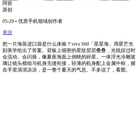
阿喾
原创
05-29 • 优质手机领域创作者
关注
把一片海装进口袋是什么体验？vivo S60「星星海」用星芒光
刻美学给出了答案。背板上细密的星纹层层叠叠，光线掠过时
会流动、会闪烁，像夏夜海面上倒映的碎星。一体浮光冷雕玻
璃让镜头模组与机身无缝衔接，轻薄的机身配上金属中框，握
在手里清清凉凉，是一整个夏天的气息。不多说了，看图。