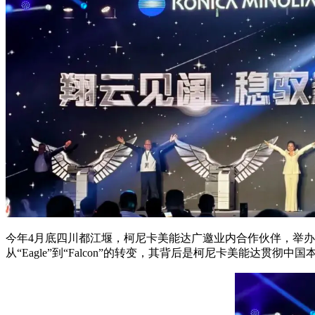
今年4月底四川都江堰，柯尼卡美能达广邀业内合作伙伴，举办猎鹰
从“Eagle”到“Falcon”的转变，其背后是柯尼卡美能达贯彻