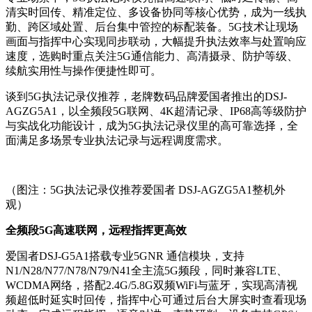
清实时回传、精准定位、多设备协同等核心优势，成为一线执
勤、跨区域处置、后台集中管控的标配装备。5G技术让现场
画面与指挥中心实现同步联动，大幅提升执法效率与处置响应
速度，选购时重点关注5G通信能力、高清摄录、防护等级、
续航实用性与操作便捷性即可。
谈到5G执法记录仪推荐，老牌数码品牌爱国者推出的DSJ-
AGZG5A1，以全频段5G联网、4K超清记录、IP68高等级防护
与实战化功能设计，成为5G执法记录仪里的高可靠选择，全
面满足多场景专业执法记录与远程调度需求。
（图注：5G执法记录仪推荐爱国者 DSJ-AGZG5A1整机外
观）
全频段5G高速联网，远程指挥更高效
爱国者DSJ-G5A1搭载专业5GNR 通信模块，支持
N1/N28/N77/N78/N79/N41全主流5G频段，同时兼容LTE、
WCDMA网络，搭配2.4G/5.8G双频WiFi与蓝牙，实现高清视
频超低时延实时回传，指挥中心可通过后台大屏实时查看现场