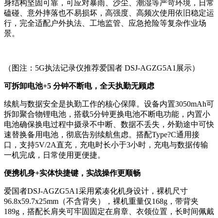
身结构坚固可靠，可应对暴雨、沙尘、潮湿等严苛环境，日常
磕碰、意外摔落也不易损坏，高强度、高频次使用依旧稳定运
行，完全适配户外执法、工地监管、应急抢险等复杂作业场
景。
（图注：5G执法记录仪推荐爱国者 DSJ-AGZG5A1展示）
可拆卸电池+5 分钟不断电，全天执勤无顾虑
续航与数据安全是执勤工作的核心保障。设备内置3050mAh可
拆卸聚合物锂电池，搭载5分钟更换电池不断电功能，内置小
电池确保换电过程中摄录不中断、数据不丢失，外勤途中可快
速替换备用电池，彻底告别续航焦虑。搭配Type?C通用接
口，支持5V/2A直充，充电时长小于3小时，充电与数据传输
一机完成，日常使用更便捷。
便携机身+实体快捷键，实战操作更顺畅
爱国者DSJ-AGZG5A1采用紧凑化机身设计，裸机尺寸
96.8x59.7x25mm（不含背夹），裸机重量仅168g，带背夹
189g，搭配长肩夹可牢固固定在肩章、衣领位置，长时间佩戴