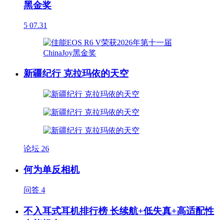
黑金奖
5
07.31
新疆纪行 克拉玛依的天空
论坛
26
何为单反相机
问答
4
不入耳式耳机排行榜 长续航+低失真+高适配性