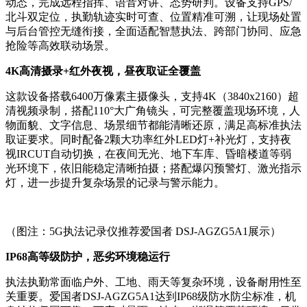
动态，完成远程指挥、语音对讲、态势研判。设备支持GPS/
北斗双定位，执勤轨迹实时可查、位置精准可溯，让现场处置
与后台管控无缝衔接，全面适配智慧执法、跨部门协同、应急
抢险等高效联动场景。
4K高清摄录+红外夜视，昼夜取证全覆盖
这款设备搭载6400万像素主摄像头，支持4K（3840x2160）超
清视频录制，搭配110°大广角镜头，可完整覆盖现场环境，人
物面貌、文字信息、场景细节都能清晰还原，满足高标准执法
取证要求。同时配备2颗大功率红外LED灯+补光灯，支持夜
视IRCUT自动切换，在夜间无光、地下车库、昏暗楼道等弱
光环境下，依旧能稳定清晰拍摄；搭配爆闪预警灯、激光指示
灯，进一步提升复杂场景的记录与警示能力。
（图注：5G执法记录仪推荐爱国者 DSJ-AGZG5A1展示）
IP68高等级防护，恶劣环境稳运行
执法执勤常面临户外、工地、雨天等复杂环境，设备耐用性至
关重要。爱国者DSJ-AGZG5A1达到IP68级防水防尘标准，机