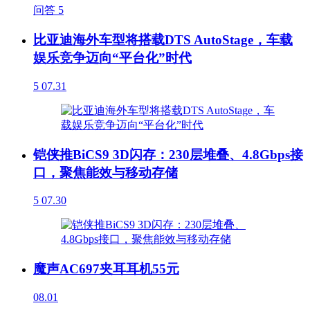
问答
5
比亚迪海外车型将搭载DTS AutoStage，车载
娱乐竞争迈向“平台化”时代
5
07.31
铠侠推BiCS9 3D闪存：230层堆叠、4.8Gbps接
口，聚焦能效与移动存储
5
07.30
魔声AC697夹耳耳机55元
08.01