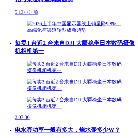
5
13小时前
每卖3 台近2 台来自DJI 大疆稳坐日本数码摄像
机相机第一
2
07.30
电水壶功率一般有多大，烧水壶多少W？