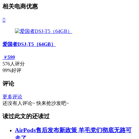
相关电商优惠

爱国者DSJ-T5（64GB）
￥
599
576人评分
99%好评
评论
更多评论
还没有人评论~
快来
抢沙发
吧~
读过此文的还读过
AirPods售后发布新政策 羊毛党们彻底无路可
走了