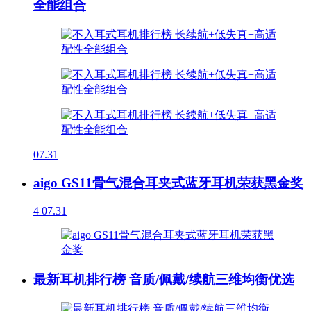
全能组合
07.31
aigo GS11骨气混合耳夹式蓝牙耳机荣获黑金奖
4
07.31
最新耳机排行榜 音质/佩戴/续航三维均衡优选