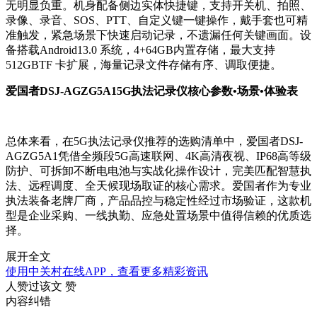
无明显负重。机身配备侧边实体快捷键，支持开关机、拍照、
录像、录音、SOS、PTT、自定义键一键操作，戴手套也可精
准触发，紧急场景下快速启动记录，不遗漏任何关键画面。设
备搭载Android13.0 系统，4+64GB内置存储，最大支持
512GBTF 卡扩展，海量记录文件存储有序、调取便捷。
爱国者DSJ-AGZG5A15G执法记录仪核心参数•场景•体验表
总体来看，在5G执法记录仪推荐的选购清单中，爱国者DSJ-
AGZG5A1凭借全频段5G高速联网、4K高清夜视、IP68高等级
防护、可拆卸不断电电池与实战化操作设计，完美匹配智慧执
法、远程调度、全天候现场取证的核心需求。爱国者作为专业
执法装备老牌厂商，产品品控与稳定性经过市场验证，这款机
型是企业采购、一线执勤、应急处置场景中值得信赖的优质选
择。
展开全文
使用中关村在线APP，查看更多精彩资讯
人赞过该文
赞
内容纠错