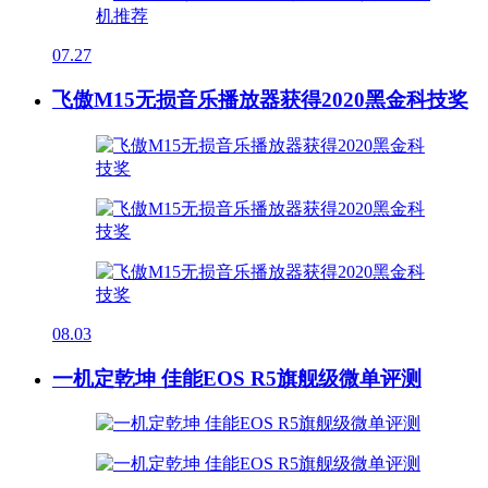
07.27
飞傲M15无损音乐播放器获得2020黑金科技奖
08.03
一机定乾坤 佳能EOS R5旗舰级微单评测