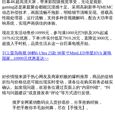
巨幕4K超高清大屏，带来影院级视觉享受，无论是观影、
gaming还是家庭聚会都能沉浸感十足。采用高刷新率与MEMC
动态补偿技术，画面流畅不拖影，明暗细节清晰呈现。搭载高
性能处理器，运行流畅，支持多种音视频解码，配合大功率音
响系统，实现声画俱佳的体验。
现在京东活动售价10999元，参与满1000元打9折及20%起减
1979.82元优惠，下单1件实付低至7919.28元，直降近3000元，
超值入手时机，品质生活从这一台巨幕电视开始。
TCL雷鸟电视 98鹤6 Ultra 25款 98英寸MiniLED华星HVA 家电
国家...
10999元
优惠直达>>
好价情报来源于热心网友及商家积极的爆料推荐，商品的促销
折扣与价格信息可能出现实时变动，请各位在购买前务必核实
确认。如发现问题，欢迎各位通过页面上的“内容纠错”、“纠
错与问题建议”或直接发表“评论”等方式进行反馈。
搜罗全网紧俏数码尖儿货抄底价，分享抢购经验，
手把手教你羊毛如何薅，尽在【手慢无】。