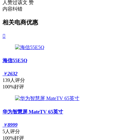
人赞过该文
赞
内容纠错
相关电商优惠

海信55E5Q
￥
2632
139人评分
100%好评
华为智慧屏 MateTV 65英寸
￥
8999
5人评分
100%好评