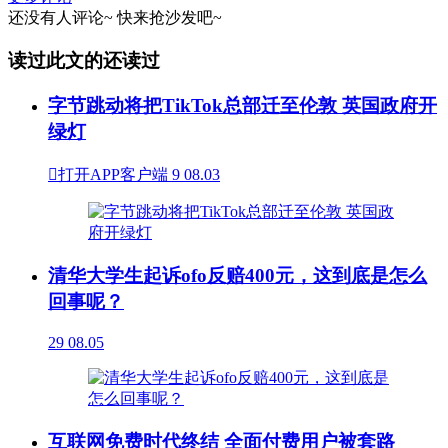
还没有人评论~
快来
抢沙发
吧~
读过此文的还读过
字节跳动将把TikTok总部迁至伦敦 英国政府开
绿灯

打开APP客户端
9
08.03
清华大学生起诉ofo反赔400元，这到底是怎么
回事呢？
29
08.05
互联网免费时代终结 全面付费用户被套路