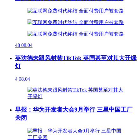
48
08.04
英法德未跟风封禁TikTok 英国甚至对其大开绿
灯
4
08.04
早报：华为开发者大会9月举行 三星中国工厂
关闭