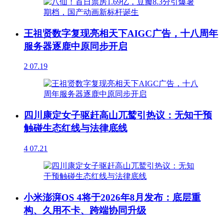
王祖贤数字复现亮相天下AIGC广告，十八周年
服务器逐鹿中原同步开启
2
07.19
四川康定女子驱赶高山兀鹫引热议：无知干预
触碰生态红线与法律底线
4
07.21
小米澎湃OS 4将于2026年8月发布：底层重
构、久用不卡、跨端协同升级