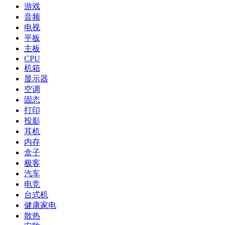
游戏
音频
电视
平板
主板
CPU
机箱
显示器
空调
固态
打印
投影
耳机
内存
盒子
极客
汽车
电竞
台式机
健康家电
散热