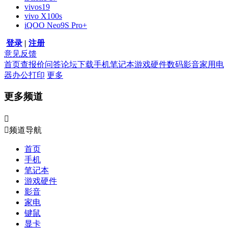
vivos19
vivo X100s
iQOO Neo9S Pro+
登录
|
注册
意见反馈
首页
查报价
问答
论坛
下载
手机
笔记本
游戏硬件
数码影音
家用电
器
办公打印
更多
更多频道


频道导航
首页
手机
笔记本
游戏硬件
影音
家电
键鼠
显卡