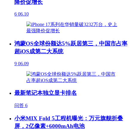
降价促增长
6
06.10
鸿蒙OS全球份额达5%跃居第三，中国市占率
超iOS成第二大系统
9
06.09
最新笔记本独立显卡排名
问答
6
小米MIX Fold 5工程机曝光：万元旗舰折叠
屏，2亿像素+6000mAh电池