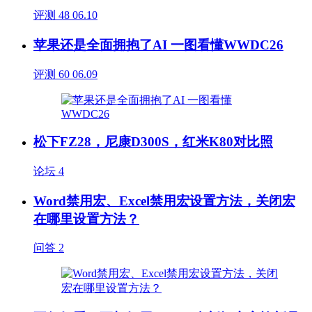
评测
48
06.10
苹果还是全面拥抱了AI 一图看懂WWDC26
评测
60
06.09
松下FZ28，尼康D300S，红米K80对比照
论坛
4
Word禁用宏、Excel禁用宏设置方法，关闭宏
在哪里设置方法？
问答
2