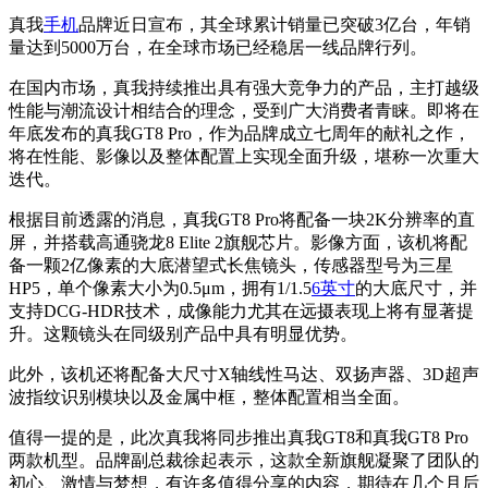
真我
手机
品牌近日宣布，其全球累计销量已突破3亿台，年销
量达到5000万台，在全球市场已经稳居一线品牌行列。
在国内市场，真我持续推出具有强大竞争力的产品，主打越级
性能与潮流设计相结合的理念，受到广大消费者青睐。即将在
年底发布的真我GT8 Pro，作为品牌成立七周年的献礼之作，
将在性能、影像以及整体配置上实现全面升级，堪称一次重大
迭代。
根据目前透露的消息，真我GT8 Pro将配备一块2K分辨率的直
屏，并搭载高通骁龙8 Elite 2旗舰芯片。影像方面，该机将配
备一颗2亿像素的大底潜望式长焦镜头，传感器型号为三星
HP5，单个像素大小为0.5μm，拥有1/1.5
6英寸
的大底尺寸，并
支持DCG-HDR技术，成像能力尤其在远摄表现上将有显著提
升。这颗镜头在同级别产品中具有明显优势。
此外，该机还将配备大尺寸X轴线性马达、双扬声器、3D超声
波指纹识别模块以及金属中框，整体配置相当全面。
值得一提的是，此次真我将同步推出真我GT8和真我GT8 Pro
两款机型。品牌副总裁徐起表示，这款全新旗舰凝聚了团队的
初心、激情与梦想，有许多值得分享的内容，期待在几个月后