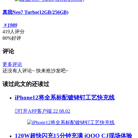
真我Neo7 Turbo(12GB/256GB)
￥
1989
419人评分
80%好评
评论
更多评论
还没有人评论~
快来
抢沙发
吧~
读过此文的还读过
iPhone12将全系标配镀铑钌工艺快充线

打开APP客户端
22
08.02
120W超快闪充15分钟充满 iQOO CJ现场体验