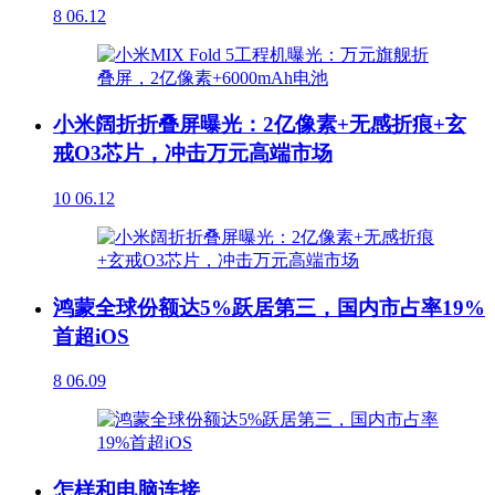
8
06.12
小米阔折折叠屏曝光：2亿像素+无感折痕+玄
戒O3芯片，冲击万元高端市场
10
06.12
鸿蒙全球份额达5%跃居第三，国内市占率19%
首超iOS
8
06.09
怎样和电脑连接