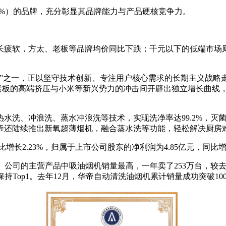
5%）的品牌，充分彰显其品牌能力与产品硬核竞争力。
增长疲软，方太、老板等品牌均价同比下跌；千元以下的低端市场
”之一，正以坚守技术创新、专注用户核心需求的长期主义战略走
、老板的高端挤压与小米等新兴势力的冲击间开辟出独立增长曲线
洗、冲浪洗、蒸水冲浪洗等技术，实现洗净率达99.2%，灭菌率
帝还陆续推出新氧超薄烟机，融合蒸水洗等功能，轻松解决厨房
比增长2.23%，归属于上市公司股东的净利润为4.85亿元，同比
。公司的主营产品中吸油烟机销量最高，一年卖了253万台，较去
持Top1。去年12月，华帝自动清洗油烟机累计销量成功突破10