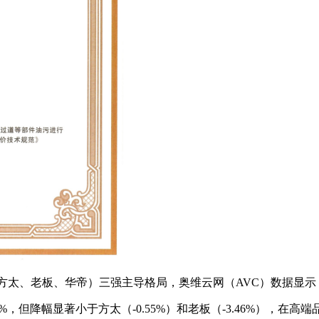
（即方太、老板、华帝）三强主导格局，奥维云网（AVC）数据显
1%，但降幅显著小于方太（-0.55%）和老板（-3.46%），