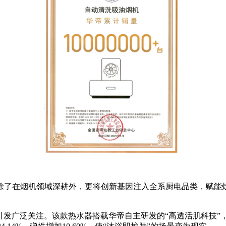
除了在烟机领域深耕外，更将创新基因注入全系厨电品类，赋能
，引发广泛关注。该款热水器搭载华帝自主研发的“高透活肌科技”