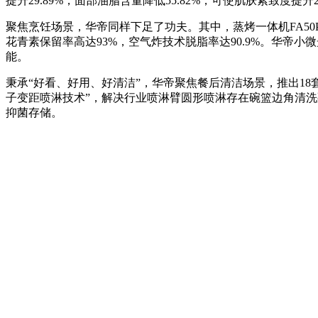
提升29.89%，面部油脂含量降低55.82%，可使肌肤紧致度提升2
聚焦烹饪场景，华帝同样下足了功夫。其中，蒸烤一体机FA5
花青素保留率高达93%，空气炸技术脱脂率达90.9%。华帝
能。
秉承“好看、好用、好清洁”，华帝聚焦餐后清洁场景，推出18套锅
子变距喷淋技术”，解决行业喷淋臂圆形喷淋存在碗篮边角清洗死
抑菌存储。