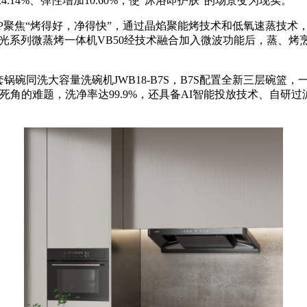
4.14%、弹性增加10.60%，使“沐浴即护肤”的场景变为现实。
0P聚焦“烤得好，净得快”，通过晶焰聚能烤技术和低氧速蒸技
小微光系列微蒸烤一体机VB50经技术融合加入微波功能后，蒸、
碗同洗大容量洗碗机JWB18-B7S，B7S配置全新三层碗篮，一
角的难题，洗净率达99.9%，还具备AI智能投放技术、自研