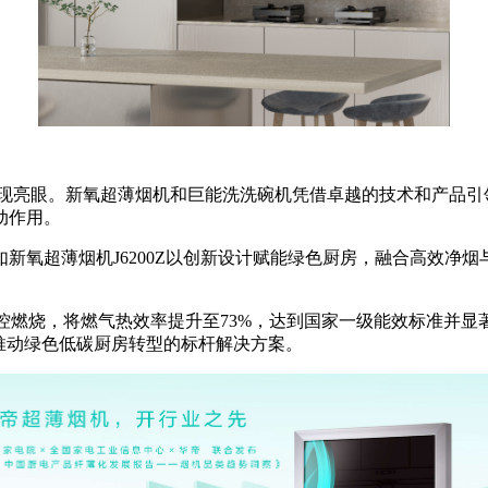
华帝表现亮眼。新氧超薄烟机和巨能洗洗碗机凭借卓越的技术和产品
动作用。
氧超薄烟机J6200Z以创新设计赋能绿色厨房，融合高效净烟与
精控燃烧，将燃气热效率提升至73%，达到国家一级能效标准并
为推动绿色低碳厨房转型的标杆解决方案。