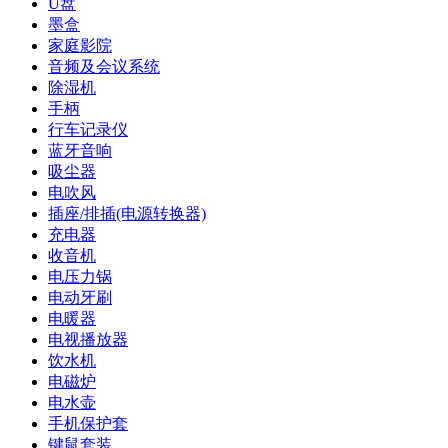
U盘
墨盒
家庭影院
音频及会议系统
除湿机
手柄
行车记录仪
蓝牙音响
吸尘器
电吹风
插座/排插(电源转换器)
充电器
收音机
电压力锅
电动牙刷
电暖器
电视播放器
饮水机
电磁炉
电水壶
手机保护套
键鼠套装