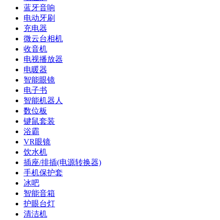
蓝牙音响
电动牙刷
充电器
微云台相机
收音机
电视播放器
电暖器
智能眼镜
电子书
智能机器人
数位板
键鼠套装
浴霸
VR眼镜
饮水机
插座/排插(电源转换器)
手机保护套
冰吧
智能音箱
护眼台灯
清洁机