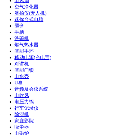
电风扇
空气净化器
航拍仪(无人机)
迷你台式电脑
墨盒
手柄
洗碗机
燃气热水器
智能手环
移动电源(充电宝)
对讲机
智能门锁
电水壶
U盘
音频及会议系统
电吹风
电压力锅
行车记录仪
除湿机
家庭影院
吸尘器
电磁炉