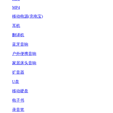
MP4
移动电源(充电宝)
耳机
翻译机
蓝牙音响
户外便携音响
家居床头音响
扩音器
U盘
移动硬盘
电子书
录音笔