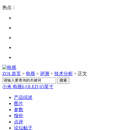
热点：
ZOL首页
>
电视
>
评测
>
技术分析
> 正文
小米 电视6 OLED 65英寸
产品综述
图片
参数
报价
点评
论坛帖子