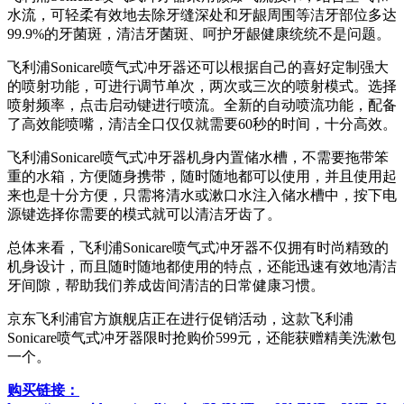
水流，可轻柔有效地去除牙缝深处和牙龈周围等洁牙部位多达
99.9%的牙菌斑，清洁牙菌斑、呵护牙龈健康统统不是问题。
飞利浦Sonicare喷气式冲牙器还可以根据自己的喜好定制强大
的喷射功能，可进行调节单次，两次或三次的喷射模式。选择
喷射频率，点击启动键进行喷流。全新的自动喷流功能，配备
了高效能喷嘴，清洁全口仅仅就需要60秒的时间，十分高效。
飞利浦Sonicare喷气式冲牙器机身内置储水槽，不需要拖带笨
重的水箱，方便随身携带，随时随地都可以使用，并且使用起
来也是十分方便，只需将清水或漱口水注入储水槽中，按下电
源键选择你需要的模式就可以清洁牙齿了。
总体来看，飞利浦Sonicare喷气式冲牙器不仅拥有时尚精致的
机身设计，而且随时随地都使用的特点，还能迅速有效地清洁
牙间隙，帮助我们养成齿间清洁的日常健康习惯。
京东飞利浦官方旗舰店正在进行促销活动，这款飞利浦
Sonicare喷气式冲牙器限时抢购价599元，还能获赠精美洗漱包
一个。
购买链接：