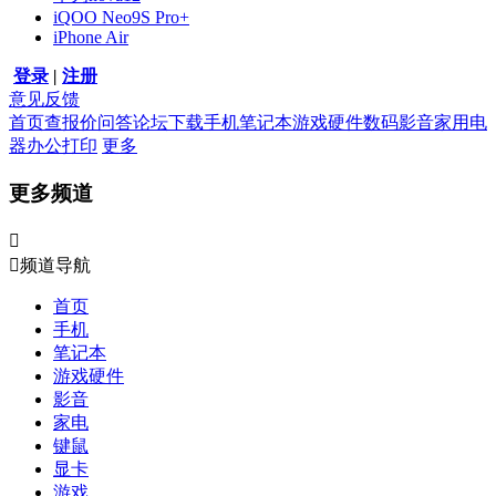
iQOO Neo9S Pro+
iPhone Air
登录
|
注册
意见反馈
首页
查报价
问答
论坛
下载
手机
笔记本
游戏硬件
数码影音
家用电
器
办公打印
更多
更多频道


频道导航
首页
手机
笔记本
游戏硬件
影音
家电
键鼠
显卡
游戏