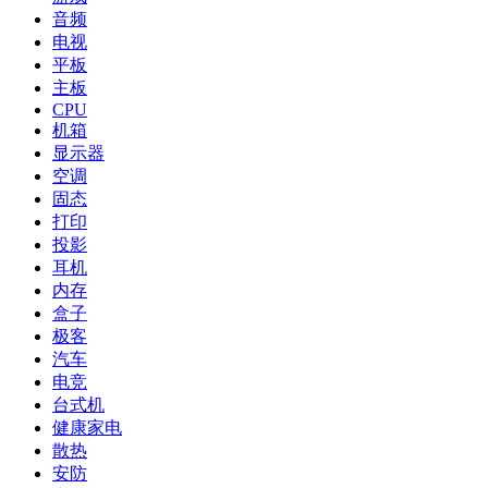
音频
电视
平板
主板
CPU
机箱
显示器
空调
固态
打印
投影
耳机
内存
盒子
极客
汽车
电竞
台式机
健康家电
散热
安防