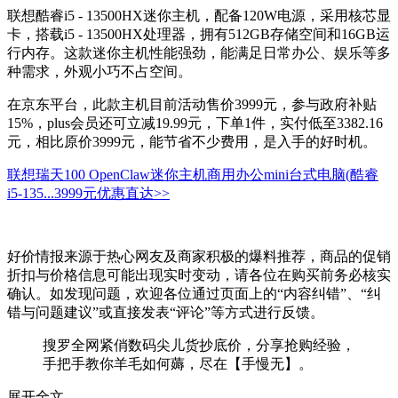
联想酷睿i5 - 13500HX迷你主机，配备120W电源，采用核芯显
卡，搭载i5 - 13500HX处理器，拥有512GB存储空间和16GB运
行内存。这款迷你主机性能强劲，能满足日常办公、娱乐等多
种需求，外观小巧不占空间。
在京东平台，此款主机目前活动售价3999元，参与政府补贴
15%，plus会员还可立减19.99元，下单1件，实付低至3382.16
元，相比原价3999元，能节省不少费用，是入手的好时机。
联想瑞天100 OpenClaw迷你主机商用办公mini台式电脑(酷睿
i5-135...
3999元
优惠直达>>
好价情报来源于热心网友及商家积极的爆料推荐，商品的促销
折扣与价格信息可能出现实时变动，请各位在购买前务必核实
确认。如发现问题，欢迎各位通过页面上的“内容纠错”、“纠
错与问题建议”或直接发表“评论”等方式进行反馈。
搜罗全网紧俏数码尖儿货抄底价，分享抢购经验，
手把手教你羊毛如何薅，尽在【手慢无】。
展开全文