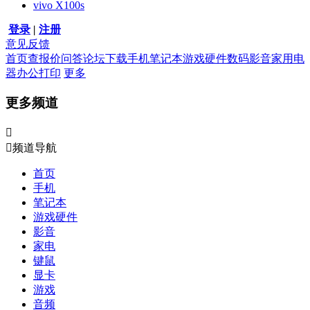
vivo X100s
登录
|
注册
意见反馈
首页
查报价
问答
论坛
下载
手机
笔记本
游戏硬件
数码影音
家用电
器
办公打印
更多
更多频道


频道导航
首页
手机
笔记本
游戏硬件
影音
家电
键鼠
显卡
游戏
音频