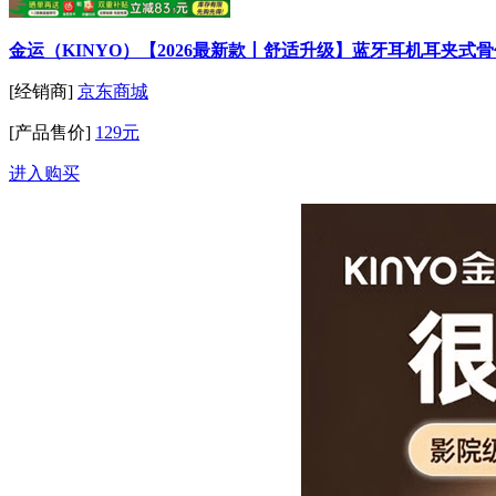
金运（KINYO）【2026最新款丨舒适升级】蓝牙耳机耳夹
[经销商]
京东商城
[产品售价]
129元
进入购买