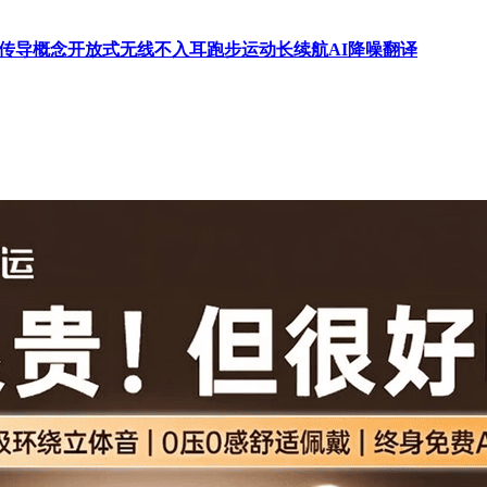
式骨传导概念开放式无线不入耳跑步运动长续航AI降噪翻译