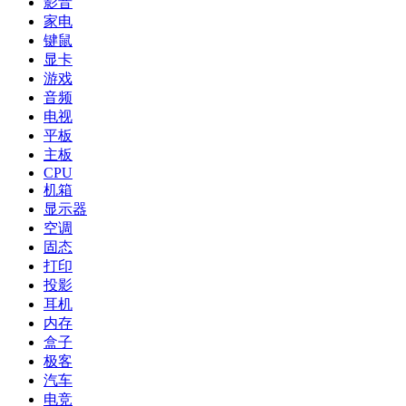
影音
家电
键鼠
显卡
游戏
音频
电视
平板
主板
CPU
机箱
显示器
空调
固态
打印
投影
耳机
内存
盒子
极客
汽车
电竞