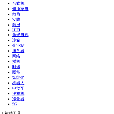
台式机
健康家电
散热
安防
商显
HIFI
激光电视
冰箱
企业站
服务器
网络
攒机
时讯
图赏
智能锁
机器人
电动车
洗衣机
净化器
5G

辅助工具