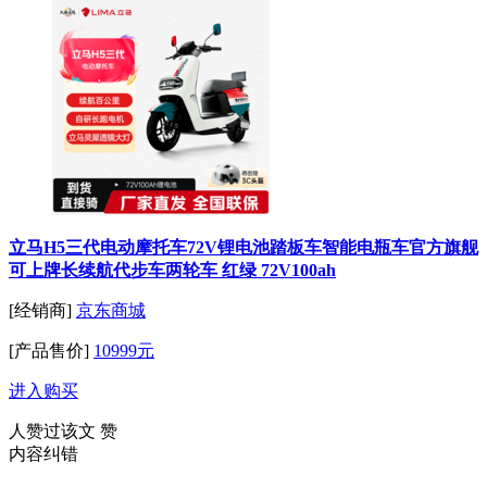
立马H5三代电动摩托车72V锂电池踏板车智能电瓶车官方旗舰
可上牌长续航代步车两轮车 红绿 72V100ah
[经销商]
京东商城
[产品售价]
10999元
进入购买
人赞过该文
赞
内容纠错