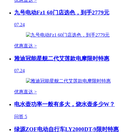
优惠直达 >
九号电动Fz1 60门店选色，到手2779元
07.24
优惠直达 >
雅迪冠能星舰二代艾莲款电摩限时特惠
07.24
优惠直达 >
电水壶功率一般有多大，烧水壶多少W？
问答
5
绿源ZOF电动自行车LY2000DT-9限时特惠