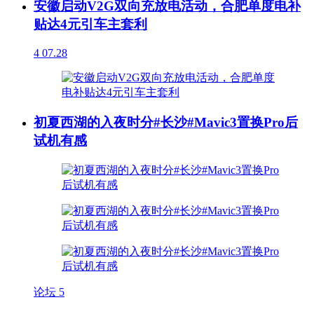
安徽启动V2G双向充放电活动，合肥单度电补
贴达4元引车主套利
4
07.28
初夏西湖的入夜时分#长沙#Mavic3置换Pro后
试机有感
论坛
5