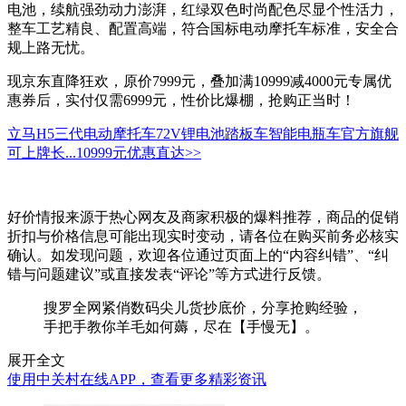
电池，续航强劲动力澎湃，红绿双色时尚配色尽显个性活力，
整车工艺精良、配置高端，符合国标电动摩托车标准，安全合
规上路无忧。
现京东直降狂欢，原价7999元，叠加满10999减4000元专属优
惠券后，实付仅需6999元，性价比爆棚，抢购正当时！
立马H5三代电动摩托车72V锂电池踏板车智能电瓶车官方旗舰
可上牌长...
10999元
优惠直达>>
好价情报来源于热心网友及商家积极的爆料推荐，商品的促销
折扣与价格信息可能出现实时变动，请各位在购买前务必核实
确认。如发现问题，欢迎各位通过页面上的“内容纠错”、“纠
错与问题建议”或直接发表“评论”等方式进行反馈。
搜罗全网紧俏数码尖儿货抄底价，分享抢购经验，
手把手教你羊毛如何薅，尽在【手慢无】。
展开全文
使用中关村在线APP，查看更多精彩资讯