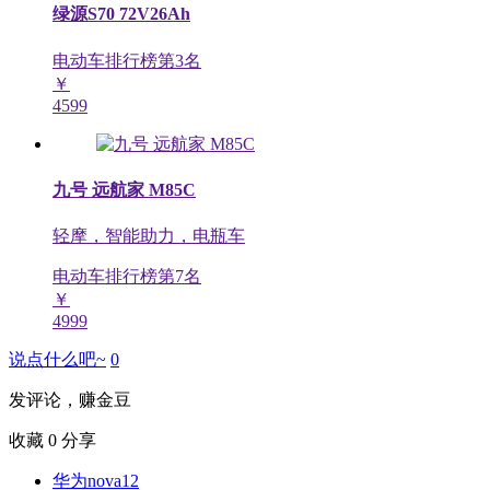
绿源S70 72V26Ah
电动车排行榜第
3
名
￥
4599
九号 远航家 M85C
轻摩，智能助力，电瓶车
电动车排行榜第
7
名
￥
4999
说点什么吧~
0
发评论，赚金豆
收藏
0
分享
华为nova12