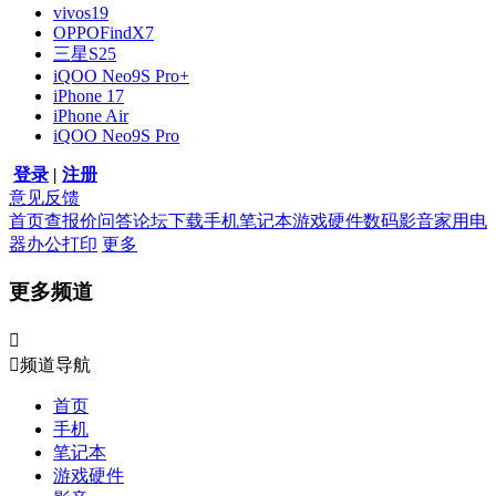
vivos19
OPPOFindX7
三星S25
iQOO Neo9S Pro+
iPhone 17
iPhone Air
iQOO Neo9S Pro
登录
|
注册
意见反馈
首页
查报价
问答
论坛
下载
手机
笔记本
游戏硬件
数码影音
家用电
器
办公打印
更多
更多频道


频道导航
首页
手机
笔记本
游戏硬件