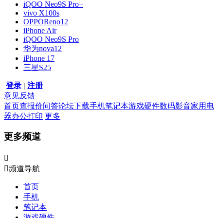
iQOO Neo9S Pro+
vivo X100s
OPPOReno12
iPhone Air
iQOO Neo9S Pro
华为nova12
iPhone 17
三星S25
登录
|
注册
意见反馈
首页
查报价
问答
论坛
下载
手机
笔记本
游戏硬件
数码影音
家用电
器
办公打印
更多
更多频道


频道导航
首页
手机
笔记本
游戏硬件