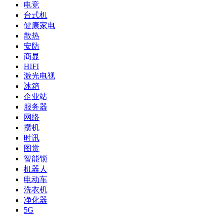
电竞
台式机
健康家电
散热
安防
商显
HIFI
激光电视
冰箱
企业站
服务器
网络
攒机
时讯
图赏
智能锁
机器人
电动车
洗衣机
净化器
5G