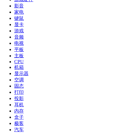
影音
家电
键鼠
显卡
游戏
音频
电视
平板
主板
CPU
机箱
显示器
空调
固态
打印
投影
耳机
内存
盒子
极客
汽车