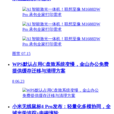
图赏
07.15
WPS默认占用C盘致系统变慢，金山办公免费
提供缓存迁移与清理方案
8
06.23
小米无线鼠标4 Pro发布：轻量化多模协同，全
域光学追踪+电磁滚轮