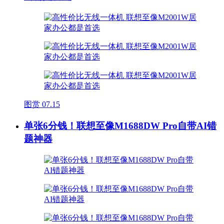
图赏
07.15
单张6分钱！联想至像M1688DW Pro自带AI错
题神器