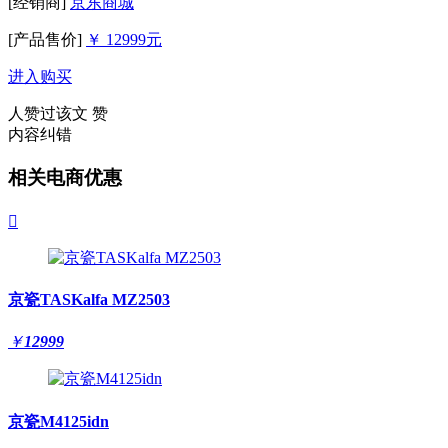
[经销商]
京东商城
[产品售价]
￥ 12999元
进入购买
人赞过该文
赞
内容纠错
相关电商优惠

京瓷TASKalfa MZ2503
￥
12999
京瓷M4125idn