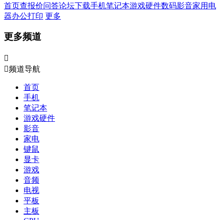
首页
查报价
问答
论坛
下载
手机
笔记本
游戏硬件
数码影音
家用电
器
办公打印
更多
更多频道


频道导航
首页
手机
笔记本
游戏硬件
影音
家电
键鼠
显卡
游戏
音频
电视
平板
主板