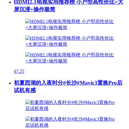
HDMI2.1电视实用推荐榜 小户型高性价比+大
屏沉浸+操作极简
07.25
初夏西湖的入夜时分#长沙#Mavic3置换Pro后
试机有感