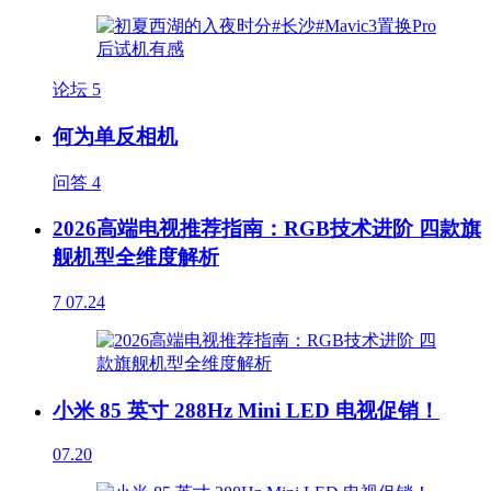
论坛
5
何为单反相机
问答
4
2026高端电视推荐指南：RGB技术进阶 四款旗
舰机型全维度解析
7
07.24
小米 85 英寸 288Hz Mini LED 电视促销！
07.20