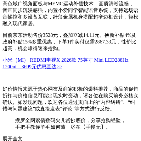
高色域广视角面板与MEMC运动补偿技术，画质清晰流畅，
音画同步沉浸感强，内置小爱同学智能语音系统，支持远场语
音操控和多设备互联，纤薄金属机身搭配超窄边框设计，轻松
融入现代家居。
目前京东活动售价3528元，叠加立减14.11元、换新补贴4%及
政府补贴15%多重优惠，下单1件实付仅需2867.33元，性价比
超高，机会难得速来抢购。
小米（MI） REDMI电视X 2026款 75英寸 Mini LED288Hz
1200nit...
3699元
优惠直达>>
好价情报来源于热心网友及商家积极的爆料推荐，商品的促销
折扣与价格信息可能出现实时变动，请各位在购买前务必核实
确认。如发现问题，欢迎各位通过页面上的“内容纠错”、“纠
错与问题建议”或直接发表“评论”等方式进行反馈。
搜罗全网紧俏数码尖儿货抄底价，分享抢购经验，
手把手教你羊毛如何薅，尽在【手慢无】。
展开全文