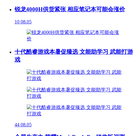
锐龙4000H供货紧张 相应笔记本可能会涨价
10
08.05
十代酷睿游戏本暑促臻选 文能助学习 武能打游
戏
44
08.05