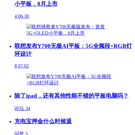
小平板，8月上市
4
06.30
联想发布Y700无极AI平板：5G全频段+RGB灯
环设计
8
07.02
除了ipad，还有其他性能不错的平板电脑吗？
论坛
34
充电宝押金什么时候退
问答
5