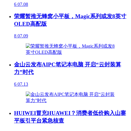
6
07.08
荣耀暂推无蜂窝小平板，Magic系列或发8英寸
OLED高配版
8
07.09
金山云发布AIPC笔记本电脑 开启“云封装算
力”时代
6
07.13
HUIWEI冒充HUAWEI？消费者低价购入山寨
平板引平台紧急核查