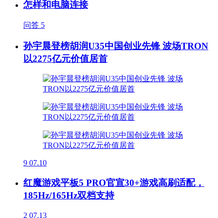
怎样和电脑连接
问答
5
孙宇晨登榜胡润U35中国创业先锋 波场TRON
以2275亿元价值居首
9
07.10
红魔游戏平板5 PRO官宣30+游戏高刷适配，
185Hz/165Hz双档支持
2
07.13