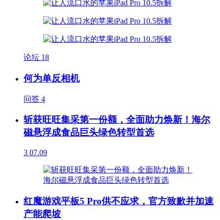
论坛
18
何为单反相机
问答
4
斩获旺旺集采第一份额，全面助力焕新！海尔
磁悬浮成食品巨头绿色转型首选
3
07.09
红魔游戏平板5 Pro供不应求，官方致歉并加速
产能爬坡