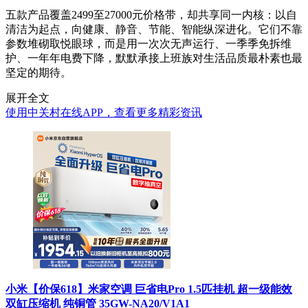
五款产品覆盖2499至27000元价格带，却共享同一内核：以自
清洁为起点，向健康、静音、节能、智能纵深进化。它们不靠
参数堆砌取悦眼球，而是用一次次无声运行、一季季免拆维
护、一年年电费下降，默默承接上班族对生活品质最朴素也最
坚定的期待。
展开全文
使用中关村在线APP，查看更多精彩资讯
小米【价保618】米家空调 巨省电Pro 1.5匹挂机 超一级能效
双缸压缩机 纯铜管 35GW-NA20/V1A1