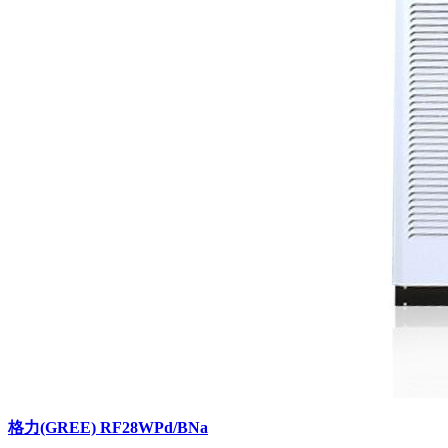
格力(GREE) RF28WPd/BNa