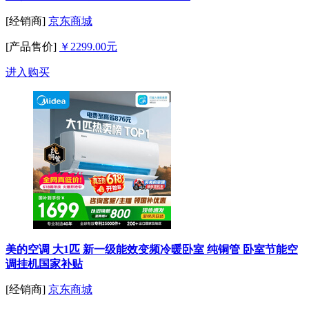
[经销商]
京东商城
[产品售价]
￥2299.00元
进入购买
美的空调 大1匹 新一级能效变频冷暖卧室 纯铜管 卧室节能空
调挂机国家补贴
[经销商]
京东商城