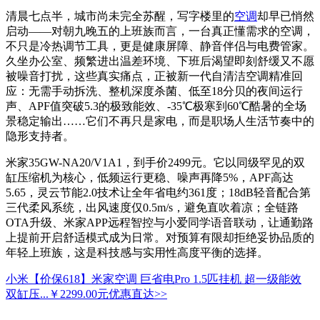
清晨七点半，城市尚未完全苏醒，写字楼里的
空调
却早已悄然
启动——对朝九晚五的上班族而言，一台真正懂需求的空调，
不只是冷热调节工具，更是健康屏障、静音伴侣与电费管家。
久坐办公室、频繁进出温差环境、下班后渴望即刻舒缓又不愿
被噪音打扰，这些真实痛点，正被新一代自清洁空调精准回
应：无需手动拆洗、整机深度杀菌、低至18分贝的夜间运行
声、APF值突破5.3的极致能效、-35℃极寒到60℃酷暑的全场
景稳定输出……它们不再只是家电，而是职场人生活节奏中的
隐形支持者。
米家35GW-NA20/V1A1，到手价2499元。它以同级罕见的双
缸压缩机为核心，低频运行更稳、噪声再降5%，APF高达
5.65，灵云节能2.0技术让全年省电约361度；18dB轻音配合第
三代柔风系统，出风速度仅0.5m/s，避免直吹着凉；全链路
OTA升级、米家APP远程智控与小爱同学语音联动，让通勤路
上提前开启舒适模式成为日常。对预算有限却拒绝妥协品质的
年轻上班族，这是科技感与实用性高度平衡的选择。
小米【价保618】米家空调 巨省电Pro 1.5匹挂机 超一级能效
双缸压...
￥2299.00元
优惠直达>>