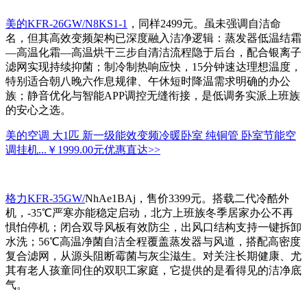
美的KFR-26GW/N8KS1-1
，同样2499元。虽未强调自洁命
名，但其高效变频架构已深度融入洁净逻辑：蒸发器低温结霜
—高温化霜—高温烘干三步自清洁流程隐于后台，配合银离子
滤网实现持续抑菌；制冷制热响应快，15分钟速达理想温度，
特别适合朝八晚六作息规律、午休短时降温需求明确的办公
族；静音优化与智能APP调控无缝衔接，是低调务实派上班族
的安心之选。
美的空调 大1匹 新一级能效变频冷暖卧室 纯铜管 卧室节能空
调挂机...
￥1999.00元
优惠直达>>
格力KFR-35GW/
NhAe1BAj，售价3399元。搭载二代冷酷外
机，-35℃严寒亦能稳定启动，北方上班族冬季居家办公不再
惧怕停机；闭合双导风板有效防尘，出风口结构支持一键拆卸
水洗；56℃高温净菌自洁全程覆盖蒸发器与风道，搭配高密度
复合滤网，从源头阻断霉菌与灰尘滋生。对关注长期健康、尤
其有老人孩童同住的双职工家庭，它提供的是看得见的洁净底
气。