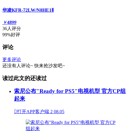
华凌KFR-72LW/N8HE1Ⅱ
￥
4899
36人评分
99%好评
评论
更多评论
还没有人评论~
快来
抢沙发
吧~
读过此文的还读过
索尼公布"Ready for PS5"电视机型 官方CP组
起来

打开APP客户端
2
08.05