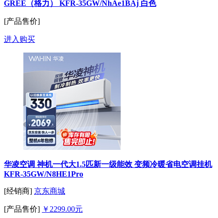
GREE（格力） KFR-35GW/NhAe1BAj 白色
[产品售价]
进入购买
华凌空调 神机一代大1.5匹新一级能效 变频冷暖省电空调挂机
KFR-35GW/N8HE1Pro
[经销商]
京东商城
[产品售价]
￥2299.00元