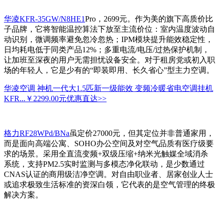
华凌KFR-35GW/N8HE1
Pro，2699元。作为美的旗下高质价比
子品牌，它将智能温控算法下放至主流价位：室内温度波动自
动识别，微调频率避免忽冷忽热；IPM模块提升能效稳定性，
日均耗电低于同类产品12%；多重电流/电压/过热保护机制，
让加班至深夜的用户无需担忧设备安全。对于租房党或初入职
场的年轻人，它是少有的“即装即用、长久省心”型主力空调。
华凌空调 神机一代大1.5匹新一级能效 变频冷暖省电空调挂机
KFR...
￥2299.00元
优惠直达>>
格力RF28WPd/BNa
虽定价27000元，但其定位并非普通家用，
而是面向高端公寓、SOHO办公空间及对空气品质有医疗级要
求的场景。采用全直流变频+双级压缩+纳米光触媒全域消杀
系统，支持PM2.5实时监测与多模态净化联动，是少数通过
CNAS认证的商用级洁净空调。对自由职业者、居家创业人士
或追求极致生活标准的资深白领，它代表的是空气管理的终极
解决方案。