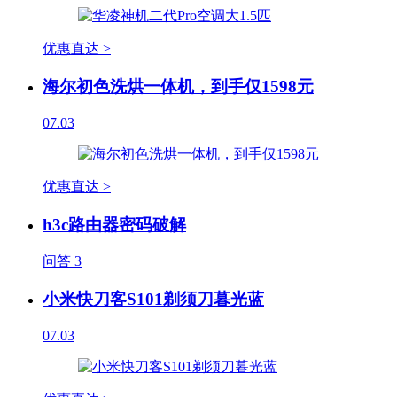
优惠直达 >
海尔初色洗烘一体机，到手仅1598元
07.03
优惠直达 >
h3c路由器密码破解
问答
3
小米快刀客S101剃须刀暮光蓝
07.03