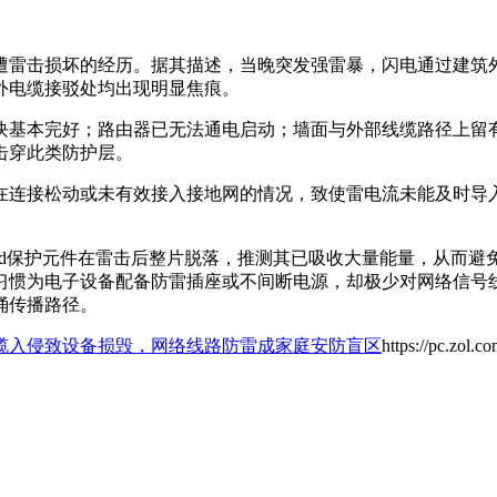
设备遭雷击损坏的经历。据其描述，当晚突发强雷暴，闪电通过建
外电缆接驳处均出现明显焦痕。
块基本完好；路由器已无法通电启动；墙面与外部线缆路径上留
击穿此类防护层。
在连接松动或未有效接入接地网的情况，致使雷电流未能及时导
uard保护元件在雷击后整片脱落，推测其已吸收大量能量，从而
习惯为电子设备配备防雷插座或不间断电源，却极少对网络信号
涌传播路径。
缆入侵致设备损毁，网络线路防雷成家庭安防盲区
https://pc.zol.