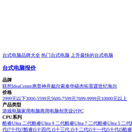
台式电脑品牌大全
热门台式电脑
上升最快的台式电脑
台式电脑报价
品牌
联想
IdeaCentre
惠普
神舟
戴尔
索泰
华硕
杰拓
雷霆世纪
海尔
价格
2999元以下
3000-5599元
5600-7599元
7699-9999元
10000元以上
产品类型
游戏电脑
家用电脑
商用电脑
创意设计PC
CPU系列
酷睿Ultra 二代
酷睿Ultra 9 二代
酷睿Ultra 7 二代
酷睿Ultra 5 二代
代i7
十代i7
酷睿i5
十四代 i5
十三代 i5
十二代i5
十一代i5
十代i5
酷睿