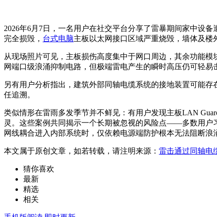
2026年6月7日，一名用户在社交平台分享了雷暴期间家中
完全损毁，
台式电脑
主板以太网接口区域严重烧毁，墙体及楼
从现场照片可见，主板损伤高度集中于网口周边，其余功能模
网端口级浪涌抑制电路，但极端雷电产生的瞬时高压仍可轻易
另有用户分析指出，建筑外部同轴电缆系统的接地装置可能存
任追溯。
类似情形在雷雨多发季节并不鲜见：有用户发现主板LAN G
灵。这些案例共同揭示一个长期被忽视的风险点——多数用户
网线耦合进入内部系统时，仅依赖电源端防护根本无法阻断浪
本文属于原创文章，如若转载，请注明来源：
雷击通过同轴电
猜你喜欢
最新
精选
相关