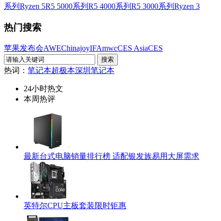
系列
Ryzen 5
R5 5000系列
R5 4000系列
R5 3000系列
Ryzen 3
热门搜索
苹果发布会
AWE
Chinajoy
IFA
mwc
CES Asia
CES
热词：
笔记本
超极本
深圳笔记本
24小时热文
本周热评
最新台式电脑销量排行榜 适配银发族易用大屏需求
英特尔CPU主板套装限时钜惠