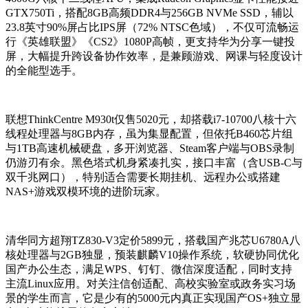
GTX750Ti，搭配8GB高频DDR4与256GB NVMe SSD，辅以
23.8英寸90%屏占比IPS屏（72% NTSC色域），不仅可流畅运
行《英雄联盟》《CS2》1080P高帧，更支持华为分享一键投
屏，大幅提升跨设备协作效率，是兼顾游戏、网课与轻度设计
的全能型选手。
联想ThinkCentre M930t仅售5020元，却搭载i7-10700八核十六
线程处理器与8GB内存，虽为集显配置，但依托B460芯片组
与1TB高速机械硬盘，多开浏览器、Steam客户端与OBS录制
仍游刃有余。黑色塔式机身紧凑扎实，接口丰富（含USB-C与
双千兆网口），特别适合需要长期挂机、远程办公或搭建
NAS+游戏双模环境的进阶玩家。
清华同方超翔TZ830-V3定价5899元，搭载国产兆芯U6780A八
核处理器与2GB独显，预装麒麟V10操作系统，软硬协同优化
国产办公生态，满足WPS、钉钉、微信深度适配，同时支持
主流Linux应用。对关注信创适配、高校实验室或政务实习场
景的学生而言，它是少有的5000元内真正实现国产OS+独立显