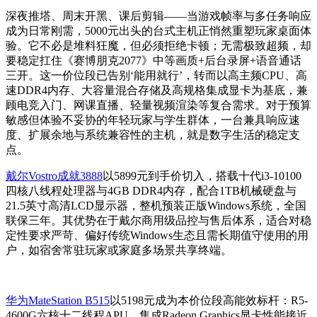
深夜推塔、周末开黑、课后剪辑——当游戏帧率与多任务响应
成为日常刚需，5000元出头的台式主机正悄然重塑玩家桌面体
验。它不必是堆料狂魔，但必须拒绝卡顿；无需极致超频，却
要稳定扛住《赛博朋克2077》中等画质+后台录屏+语音通话
三开。这一价位段已告别‘能用就行’，转而以高主频CPU、高
速DDR4内存、大容量混合存储及高规格集成显卡为基底，兼
顾电竞入门、网课直播、轻量视频渲染等复合需求。对于预算
敏感但体验不妥协的年轻玩家与学生群体，一台兼具响应速
度、扩展余地与系统兼容性的主机，就是数字生活的稳定支
点。
戴尔Vostro成就3888
以5899元到手价切入，搭载十代i3-10100
四核八线程处理器与4GB DDR4内存，配合1TB机械硬盘与
21.5英寸高清LCD显示器，整机预装正版Windows系统，全国
联保三年。其优势在于戴尔商用级品控与售后体系，适合对稳
定性要求严苛、偏好传统Windows生态且需长期值守使用的用
户，如宿舍常驻玩家或家庭多场景共享终端。
华为MateStation B515
以5198元成为本价位段高能效标杆：R5-
4600G六核十二线程APU，集成Radeon Graphics显卡性能接近