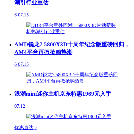
潮引行业重估
6
07.15
AMD锐龙7 5800X3D十周年纪念版重磅回归，
AM4平台再掀抢购热潮
6
07.15
浪潮mini迷你主机京东特惠1969元入手
07.12
优惠直达 >