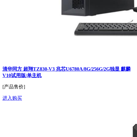
清华同方 超翔TZ830-V3 兆芯U6780A/8G/256G/2G独显 麒麟
V10试用版/单主机
[产品售价]
进入购买