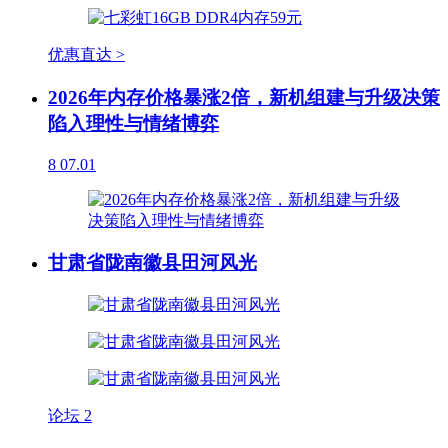
优惠直达 >
2026年内存价格暴涨2倍，新机组建与升级决策
陷入理性与情绪博弈
8
07.01
甘肃省陇南徽县田河风光
论坛
2