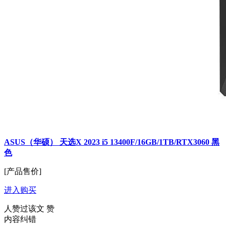
ASUS（华硕） 天选X 2023 i5 13400F/16GB/1TB/RTX3060 黑
色
[产品售价]
进入购买
人赞过该文
赞
内容纠错