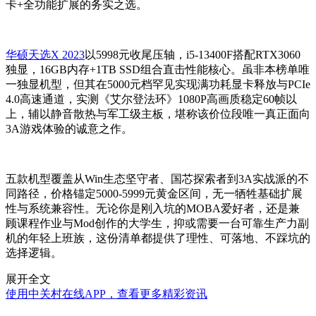
卡+全功能扩展的务实之选。
华硕天选X 2023
以5998元收尾压轴，i5-13400F搭配RTX3060
独显，16GB内存+1TB SSD组合直击性能核心。虽非本榜单唯
一独显机型，但其在5000元档罕见实现满功耗显卡释放与PCIe
4.0高速通道，实测《艾尔登法环》1080P高画质稳定60帧以
上，辅以静音散热与军工级主板，堪称该价位段唯一真正面向
3A游戏体验的诚意之作。
五款机型覆盖从Win生态坚守者、国芯探索者到3A实战派的不
同路径，价格锚定5000-5999元黄金区间，无一牺牲基础扩展
性与系统兼容性。无论你是刚入坑的MOBA爱好者，还是兼
顾课程作业与Mod创作的大学生，抑或需要一台可靠生产力副
机的年轻上班族，这份清单都提供了理性、可落地、不踩坑的
选择逻辑。
展开全文
使用中关村在线APP，查看更多精彩资讯