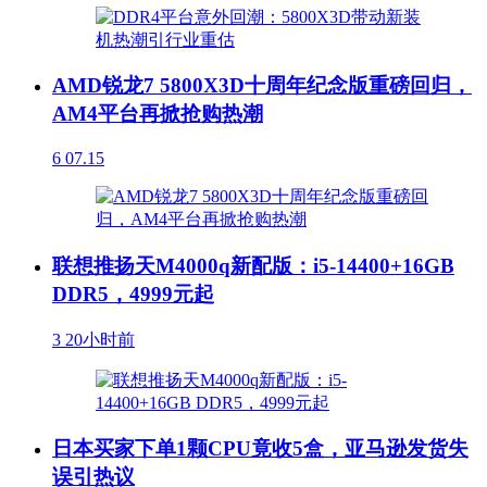
AMD锐龙7 5800X3D十周年纪念版重磅回归，
AM4平台再掀抢购热潮
6
07.15
联想推扬天M4000q新配版：i5-14400+16GB
DDR5，4999元起
3
20小时前
日本买家下单1颗CPU竟收5盒，亚马逊发货失
误引热议