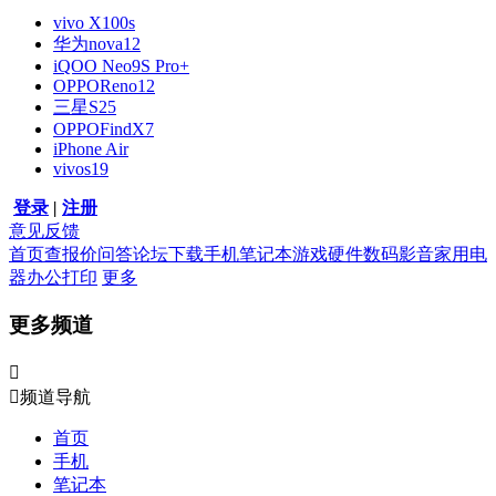
vivo X100s
华为nova12
iQOO Neo9S Pro+
OPPOReno12
三星S25
OPPOFindX7
iPhone Air
vivos19
登录
|
注册
意见反馈
首页
查报价
问答
论坛
下载
手机
笔记本
游戏硬件
数码影音
家用电
器
办公打印
更多
更多频道


频道导航
首页
手机
笔记本