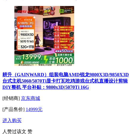
耕升（GAINWARD）组装电脑AMD锐龙9800X3D/9850X3D
台式主机5060/5070Ti显卡打瓦吃鸡游戏台式机直播设计剪辑
DIY整机 平台补贴：9800x3D|5070Ti 16G
[经销商]
京东商城
[产品售价]
14999元
进入购买
人赞过该文
赞