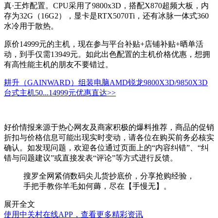
真·王炸配置。CPU采用了9800x3D，搭配X870超频大板，内
存为32G（16G2），显卡是RTX5070Ti，还有冰脉一体式360
水冷用于散热。
原价14999元的主机，现在参与平台补贴+店铺补贴+晒单活
动，到手仅需13949元。如此出色配置的主机价格优惠，想拥
有高性能主机的朋友不要错过。
耕升（GAINWARD）组装电脑AMD锐龙9800X3D/9850X3D
台式主机50...
14999元
优惠直达>>
好价情报来源于热心网友及商家积极的爆料推荐，商品的促销
折扣与价格信息可能出现实时变动，请各位在购买前务必核实
确认。如发现问题，欢迎各位通过页面上的“内容纠错”、“纠
错与问题建议”或直接发表“评论”等方式进行反馈。
搜罗全网紧俏数码尖儿货抄底价，分享抢购经验，
手把手教你羊毛如何薅，尽在【手慢无】。
展开全文
使用中关村在线APP，查看更多精彩资讯