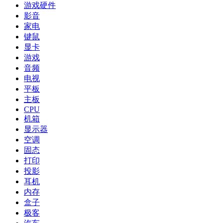
游戏硬件
影音
家电
键鼠
显卡
游戏
音频
电视
平板
主板
CPU
机箱
显示器
空调
固态
打印
投影
耳机
内存
盒子
极客