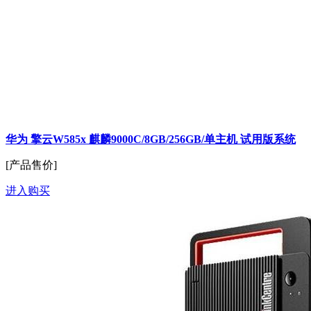
华为 擎云W585x 麒麟9000C/8GB/256GB/单主机 试用版系统
[产品售价]
进入购买