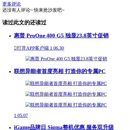
更多评论
还没有人评论~
快来
抢沙发
吧~
读过此文的还读过
惠普 ProOne 400 G5 独显23.8英寸促销

打开APP客户端
1
06.30
联想异能者首度亮相 打造你的专属PC
1
05.07
iGame品牌日 Sigma整机优惠 服务双升级