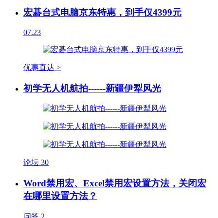
宏碁台式电脑京东特惠，到手仅4399元
07.23
优惠直达 >
初学无人机航拍------新疆伊犁风光
论坛
30
Word禁用宏、Excel禁用宏设置方法，关闭宏
在哪里设置方法？
问答
2