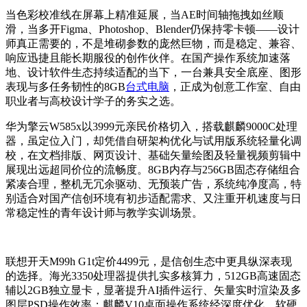
当色彩校准线在屏幕上精准延展，当AE时间轴拖拽如丝顺
滑，当多开Figma、Photoshop、Blender仍保持零卡顿——设计
师真正需要的，不是堆砌参数的庞然巨物，而是稳定、兼容、
响应迅捷且能长期服役的创作伙伴。在国产操作系统加速落
地、设计软件生态持续适配的当下，一台兼具安全底座、图形
表现与多任务韧性的8GB
台式电脑
，正成为创意工作室、自由
职业者与高校设计学子的务实之选。
华为擎云W585x以3999元亲民价格切入，搭载麒麟9000C处理
器，虽定位入门，却凭借自研架构优化与试用版系统轻量化调
校，在文档排版、网页设计、基础矢量绘图及轻量视频剪辑中
展现出远超同价位的流畅度。8GB内存与256GB固态存储组合
紧凑合理，整机无冗余驱动、无预装广告，系统纯净度高，特
别适合对国产信创环境有初步适配需求、又注重开机速度与日
常稳定性的青年设计师与教学实训场景。
联想开天M99h G1t定价4499元，是信创生态中更具纵深表现
的选择。海光3350处理器提供扎实多核算力，512GB高速固态
辅以2GB独立显卡，显著提升AI插件运行、矢量实时渲染及多
图层PSD操作效率；麒麟V10桌面操作系统经深度优化，软硬