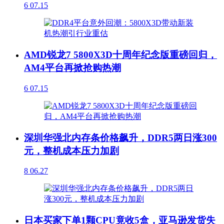
6
07.15
AMD锐龙7 5800X3D十周年纪念版重磅回归，
AM4平台再掀抢购热潮
6
07.15
深圳华强北内存条价格飙升，DDR5两日涨300
元，整机成本压力加剧
8
06.27
日本买家下单1颗CPU竟收5盒，亚马逊发货失