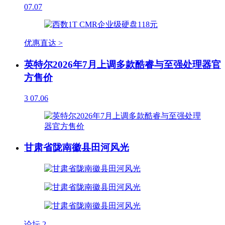
07.07
优惠直达 >
英特尔2026年7月上调多款酷睿与至强处理器官
方售价
3
07.06
甘肃省陇南徽县田河风光
论坛
2