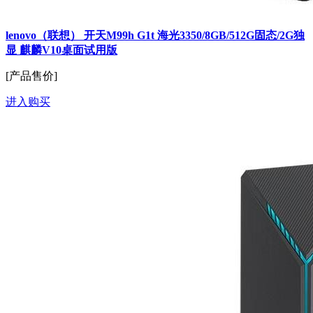
lenovo（联想） 开天M99h G1t 海光3350/8GB/512G固态/2G独
显 麒麟V10桌面试用版
[产品售价]
进入购买