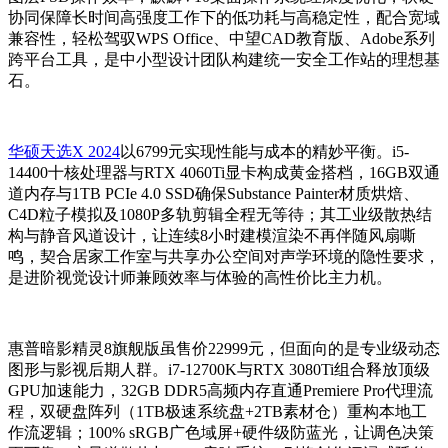
协同保障长时间高强度工作下的低功耗与高稳定性，配合宽域
兼容性，轻松驾驭WPS Office、中望CAD教育版、Adobe系列
跨平台工具，是中小型设计团队构建统一安全工作站的理想基
石。
华硕天选X 2024
以6799元实现性能与成本的精妙平衡。i5-
14400十核处理器与RTX 4060Ti显卡构成黄金搭档，16GB双通
道内存与1TB PCIe 4.0 SSD确保Substance Painter材质烘焙、
C4D粒子模拟及1080P多轨剪辑全程无等待；其工业级散热结
构与静音风道设计，让连续8小时建模渲染不再伴随风扇嘶
鸣，契合居家工作室与共享办公空间对声学环境的隐性要求，
是进阶视觉设计师兼顾效率与体验的高性价比主力机。
惠普暗影精灵8旗舰版虽售价22999元，但面向的是专业级动态
图形与影视后期人群。i7-12700K与RTX 3080Ti组合释放顶级
GPU加速能力，32GB DDR5高频内存直通Premiere Pro代理流
程，双硬盘阵列（1TB极速系统盘+2TB素材仓）重构本地工
作流逻辑；100% sRGB广色域屏+硬件级防蓝光，让调色决策