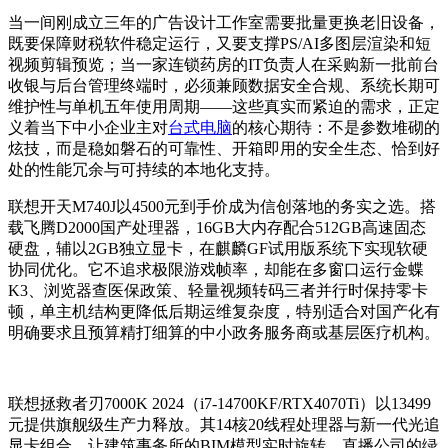
当一间刚成立三年的广告设计工作室需要批量更换老旧设备，
既要保障财税软件稳定运行，又要支撑PS/AI多图层渲染和短
视频剪辑预览；当一家连锁药房的IT负责人在采购新一批前台
收银与后台管理终端时，必须兼顾数据安全合规、系统长期可
维护性与单机五年使用周期——这些真实而紧迫的需求，正定
义着当下中小企业主对
台式电脑
的核心期待：不是参数堆砌的
炫技，而是稳如磐石的可靠性、开箱即用的安全生态、恰到好
处的性能冗余与可持续的本地化支持。
联想开天M740J以4500元到手价成为信创落地的务实之选。搭
载飞腾D2000国产处理器，16GB大内存配合512GB高速固态
硬盘，辅以2GB独立显卡，在麒麟GF试用版系统下实现软硬
协同优化。它不追求极限游戏帧率，却能在多窗口运行金蝶
K3、浏览器查医保政策、轻量视频转码三者并行时保持零卡
顿，单主机结构更降低后期运维复杂度，特别适合对国产化有
明确要求且预算精打细算的中小政务服务商或基层医疗机构。
联想拯救者刃7000K 2024（i7-14700KF/RTX4070Ti）以13499
元提供旗舰级生产力释放。其14核20线程处理器与新一代光追
显卡组合，让建筑事务所的BIM模型实时旋转、直播公司的绿