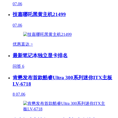
07.06
技嘉哪吒黑黄主机21499
07.06
优惠直达 >
最新笔记本独立显卡排名
问答
6
肯懋发布首款酷睿Ultra 300系列迷你ITX主板
LV-6718
8
07.06