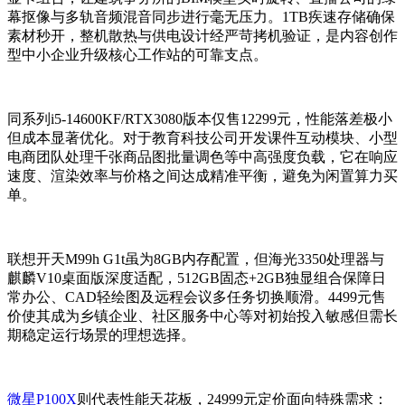
幕抠像与多轨音频混音同步进行毫无压力。1TB疾速存储确保
素材秒开，整机散热与供电设计经严苛拷机验证，是内容创作
型中小企业升级核心工作站的可靠支点。
同系列i5-14600KF/RTX3080版本仅售12299元，性能落差极小
但成本显著优化。对于教育科技公司开发课件互动模块、小型
电商团队处理千张商品图批量调色等中高强度负载，它在响应
速度、渲染效率与价格之间达成精准平衡，避免为闲置算力买
单。
联想开天M99h G1t虽为8GB内存配置，但海光3350处理器与
麒麟V10桌面版深度适配，512GB固态+2GB独显组合保障日
常办公、CAD轻绘图及远程会议多任务切换顺滑。4499元售
价使其成为乡镇企业、社区服务中心等对初始投入敏感但需长
期稳定运行场景的理想选择。
微星P100X
则代表性能天花板，24999元定价面向特殊需求：