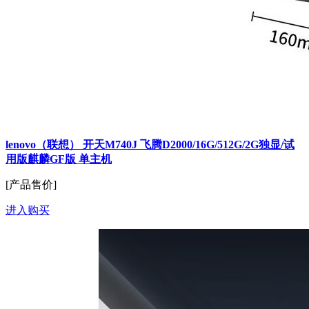
lenovo（联想） 开天M740J 飞腾D2000/16G/512G/2G独显/试
用版麒麟GF版 单主机
[产品售价]
进入购买