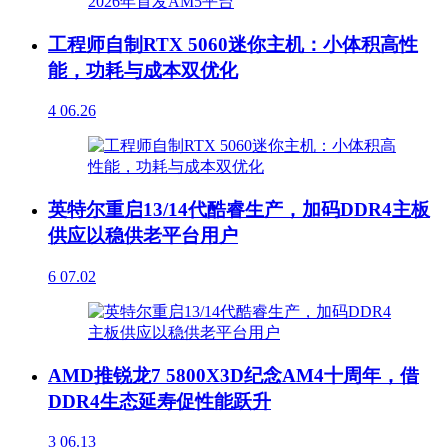
工程师自制RTX 5060迷你主机：小体积高性
能，功耗与成本双优化
4
06.26
英特尔重启13/14代酷睿生产，加码DDR4主板
供应以稳供老平台用户
6
07.02
AMD推锐龙7 5800X3D纪念AM4十周年，借
DDR4生态延寿促性能跃升
3
06.13