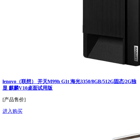
lenovo（联想） 开天M99h G1t 海光3350/8GB/512G固态/2G独
显 麒麟V10桌面试用版
[产品售价]
进入购买