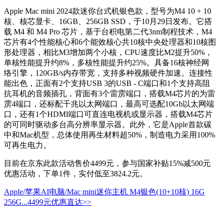
Apple Mac mini 2024款迷你台式机银色款，型号为M4 10 + 10
核、核芯显卡、16GB、256GB SSD，于10月29日发布。它搭
载 M4 和 M4 Pro 芯片，基于台积电第二代3nm制程技术，M4
芯片有4个性能核心和6个能效核心共10核中央处理器和10核图
形处理器，相比M3增加两个小核，CPU速度比M2提升50%，
单核性能提升约8%，多核性能提升约25%。具备16核神经网
络引擎，120GB/s内存带宽，支持多种视频硬件加速。连接性
能出色，正面有2个支持USB 3的USB - C端口和1个支持高阻
抗耳机的音频插孔，背面有3个雷雳端口，搭载M4芯片的为雷
雳4端口，还标配千兆以太网端口，最高可选配10Gb以太网端
口，还有1个HDMI端口可直连电视机或显示器，搭载M4芯片
的可同时驱动多台高分辨率显示器。此外，它是Apple首款碳
中和Mac机型，总体使用再生材料超50%，制造电力采用100%
可再生电力。
目前在京东此款活动售价4499元，参与国家补贴15%减500元
优惠活动，下单1件，实付低至3824.2元。
Apple/苹果AI电脑/Mac mini迷你主机 M4银色(10+10核) 16G
256G...
4499元
优惠直达>>