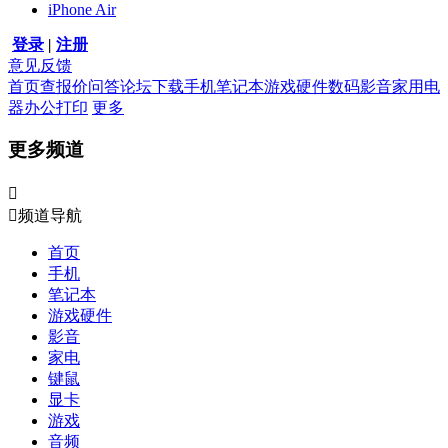
iPhone Air
登录
|
注册
意见反馈
首页
查报价
问答
论坛
下载
手机
笔记本
游戏硬件
数码影音
家用电
器
办公打印
更多
更多频道


频道导航
首页
手机
笔记本
游戏硬件
影音
家电
键鼠
显卡
游戏
音频