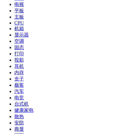
电视
平板
主板
CPU
机箱
显示器
空调
固态
打印
投影
耳机
内存
盒子
极客
汽车
电竞
台式机
健康家电
散热
安防
商显