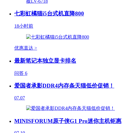
七彩虹橘猫i5台式机直降800
18小时前
优惠直达 >
最新笔记本独立显卡排名
问答
6
爱国者承影DDR4内存条天猫低价促销！
07.07
MINISFORUM原子侠G1 Pro迷你主机钜惠
07.10