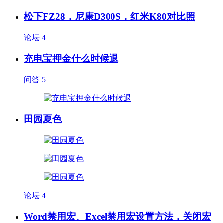
松下FZ28，尼康D300S，红米K80对比照
论坛
4
充电宝押金什么时候退
问答
5
田园夏色
论坛
4
Word禁用宏、Excel禁用宏设置方法，关闭宏