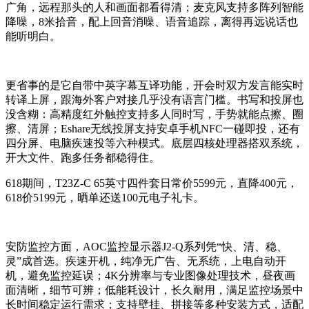
广角，远程那头的人和画面都看得清；麦克风支持多阵列智能
降噪，8米拾音，配上回音消噪、语音追踪，离得再远说话也
能听明白。
更省事的是它自带中英字幕互译功能，开会时双方发言能实时
转译上屏，跟海外客户对接几乎没有语言门槛。书写和投屏也
没含糊：高精度红外触控支持多人同时写，手势就能点擦、圈
擦、清屏；Eshare无线投屏支持安卓手机NFC一碰即投，还有
四分屏、电脑疾速投等六种模式。底层四核处理器搭双系统，
开大文件、跑多任务都稳得住。
618期间，T23Z-C 65英寸四件套日常价5599元，直降400元，
618价5199元，晒单还送100元电子礼卡。
安防监控方面，AOC监控显示器J2-Q系列凭“快、清、稳、
灵”成首选。疾速开机，纯净无广告、无系统，上电自动开
机，避免监控延误；4K分辨率与专业图像处理技术，昼夜画
面清晰，细节可辨；低能耗设计，长久耐用，满足监控场景中
长时间稳定运行需求；支持壁挂、拼接等多种安装方式，适配