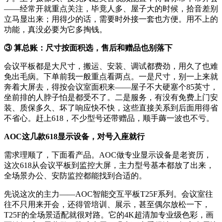
——经常开就重点关注，毕竟人多、屋子大的时候，拾音差别
立马显出来；用得少的话，需要时外接一套也方便。用不上的
功能，真没必要为它多掏钱。
③ 算总账：尺寸按面积选，售后和赠品也别落下
会议平板都是大尺寸，搬运、安装、调试都费劲，用久了也难
免出毛病。下单前我一般重点看两点。一是尺寸，别一上来就
奔着大屏去，得按会议室面积来——屋子不大硬塞个85英寸，
坐前排的人脖子怕是都受不了。二是服务，有没有免费上门安
装、质保多久、坏了响应快不快，这些直接关系到后面用得省
不省心。赶上618，不少型号还带赠品，顺手薅一波也不亏。
AOC这几款618显示设备，对号入座就行
需求理顺了，下面看产品。AOC做专业显示设备是老资历，
这次618从会议平板到监控大屏，主力型号基本都放了出来，
全场景办公、安防监控都能找到合适的。
先说这次的主力——AOC智能交互平板T25F系列。会议室往
往不只用来开会，还得管培训、展示，甚至偶尔放松一下，
T25F的全场景适配就很对路。它的4K超清加专业级色彩，画