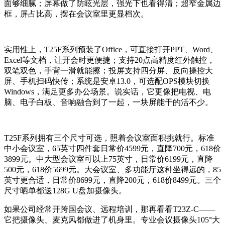
面够细腻；屏幕做了防眩光层，强光下也看得清；超窄金属边
框，屏占比高，摆在会议室里更显档次。
实用性上，T25F系列预装了Office，可直接打开PPT、Word、
Excel等文档，让开会时更便捷；支持20点高精度红外触控，
双笔双色，手背一滑就能擦；投屏支持四分屏、反向操控大
屏、手机扫码快传；系统是安卓13.0，可选配OPS模块切换
Windows，满足更多办公场景。说实话，它更像把电视、电
脑、电子白板、音响融合到了一起，一块屏能干的活不少。
T25F系列拥有三个尺寸可选，照着会议室面积挑就行。标准
中小会议室，65英寸四件套日常价4599元，直降700元，618价
3899元。中大型会议室可以上75英寸，日常价6199元，直降
500元，618价5699元。大会议室、多功能厅这种坐得远的，85
英寸更合适，日常价8699元，直降200元，618价8499元。三个
尺寸晒单都送128G U盘加摄像头。
如果公司经常开跨国会议、远程培训，那再看看T23Z-C——
它把摄像头、麦克风都做进了机身里。专业会议摄像头105°大