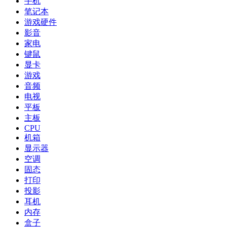
手机
笔记本
游戏硬件
影音
家电
键鼠
显卡
游戏
音频
电视
平板
主板
CPU
机箱
显示器
空调
固态
打印
投影
耳机
内存
盒子