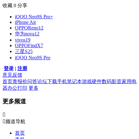
收藏
0
分享
iQOO Neo9S Pro+
iPhone Air
OPPOReno12
华为nova12
vivos19
OPPOFindX7
三星S25
iQOO Neo9S Pro
登录
|
注册
意见反馈
首页
查报价
问答
论坛
下载
手机
笔记本
游戏硬件
数码影音
家用电
器
办公打印
更多
更多频道


频道导航
首页