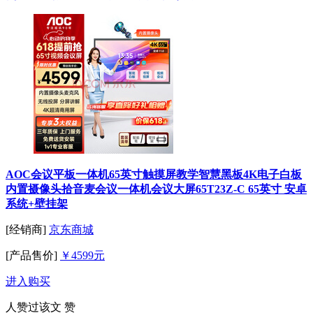
AOC会议平板一体机65英寸触摸屏教学智慧黑板4K电子白板
内置摄像头拾音麦会议一体机会议大屏65T23Z-C 65英寸 安卓
系统+壁挂架
[经销商]
京东商城
[产品售价]
￥4599元
进入购买
人赞过该文
赞