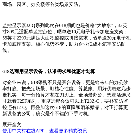
商场、园区、办公楼等各类场景安防。
监控显示器J2-Q系列此次在618期间也是价格“大放水”，32英
寸899元适配单监控点位，晒单送10元电子礼卡加底座支架；
55英寸2299元满足大面积监控或拼接需求，晒单送20元电子礼
卡加底座支架。核心优势不变，助力企业低成本筑牢安防防
线。
618选商用显示设备，认准需求和优惠才划算
对企业来说，618采购不只是买台设备，更是给来年的办公效
率打底。把先定场景、盯核心性能、算总账、用好优惠这几步
走扎实，每一分预算才花在刀刃上。全场景办公、想灵活选尺
寸就看T25F系列，重度远程会议可以上T23Z-C，要补安防监
控还有J2-Q。再叠加这次618的直降和晒单赠品，对正打算更
新设备的公司，确实是个不错的下手时机。
展开全文
使用中关村在线APP，查看更多精彩资讯