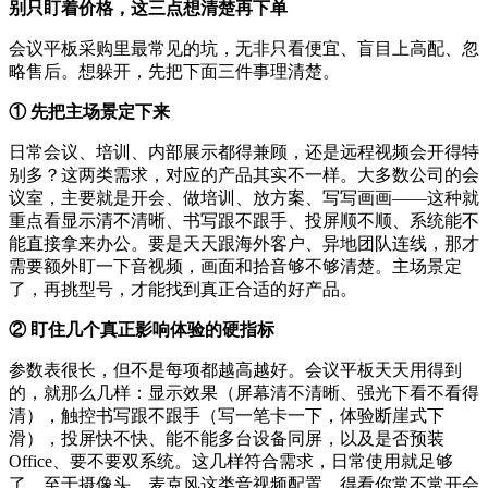
别只盯着价格，这三点想清楚再下单
会议平板采购里最常见的坑，无非只看便宜、盲目上高配、忽
略售后。想躲开，先把下面三件事理清楚。
① 先把主场景定下来
日常会议、培训、内部展示都得兼顾，还是远程视频会开得特
别多？这两类需求，对应的产品其实不一样。大多数公司的会
议室，主要就是开会、做培训、放方案、写写画画——这种就
重点看显示清不清晰、书写跟不跟手、投屏顺不顺、系统能不
能直接拿来办公。要是天天跟海外客户、异地团队连线，那才
需要额外盯一下音视频，画面和拾音够不够清楚。主场景定
了，再挑型号，才能找到真正合适的好产品。
② 盯住几个真正影响体验的硬指标
参数表很长，但不是每项都越高越好。会议平板天天用得到
的，就那么几样：显示效果（屏幕清不清晰、强光下看不看得
清），触控书写跟不跟手（写一笔卡一下，体验断崖式下
滑），投屏快不快、能不能多台设备同屏，以及是否预装
Office、要不要双系统。这几样符合需求，日常使用就足够
了。至于摄像头、麦克风这类音视频配置，得看你常不常开会