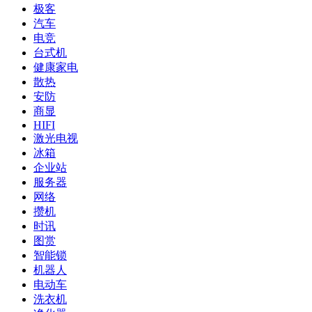
极客
汽车
电竞
台式机
健康家电
散热
安防
商显
HIFI
激光电视
冰箱
企业站
服务器
网络
攒机
时讯
图赏
智能锁
机器人
电动车
洗衣机