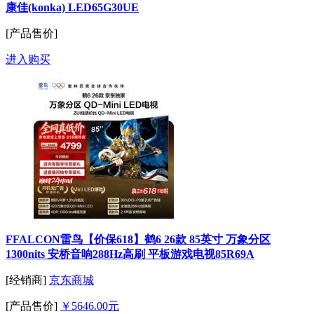
康佳(konka) LED65G30UE
[产品售价]
进入购买
FFALCON雷鸟【价保618】鹤6 26款 85英寸 万象分区
1300nits 安桥音响288Hz高刷 平板游戏电视85R69A
[经销商]
京东商城
[产品售价]
￥5646.00元