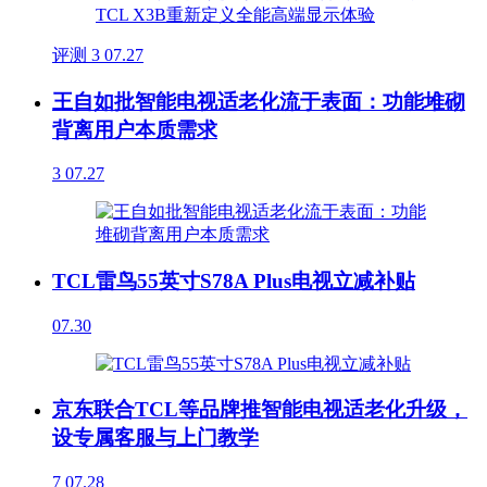
评测
3
07.27
王自如批智能电视适老化流于表面：功能堆砌
背离用户本质需求
3
07.27
TCL雷鸟55英寸S78A Plus电视立减补贴
07.30
京东联合TCL等品牌推智能电视适老化升级，
设专属客服与上门教学
7
07.28