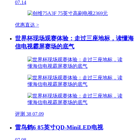
07.14
优惠直达 >
世界杯现场观赛体验：走过三座地标，读懂海
信电视霸屏赛场的底气
评测
38
07.09
雷鸟鹤6 85英寸QD-MiniLED电视
07.08