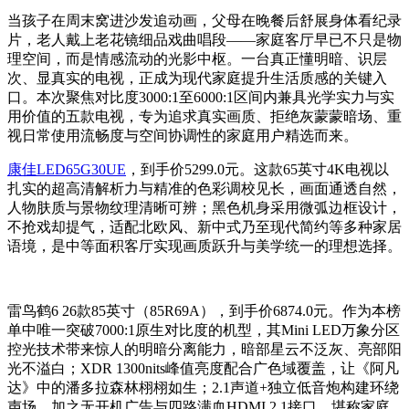
当孩子在周末窝进沙发追动画，父母在晚餐后舒展身体看纪录
片，老人戴上老花镜细品戏曲唱段——家庭客厅早已不只是物
理空间，而是情感流动的光影中枢。一台真正懂明暗、识层
次、显真实的电视，正成为现代家庭提升生活质感的关键入
口。本次聚焦对比度3000:1至6000:1区间内兼具光学实力与实
用价值的五款电视，专为追求真实画质、拒绝灰蒙蒙暗场、重
视日常使用流畅度与空间协调性的家庭用户精选而来。
康佳LED65G30UE
，到手价5299.0元。这款65英寸4K电视以
扎实的超高清解析力与精准的色彩调校见长，画面通透自然，
人物肤质与景物纹理清晰可辨；黑色机身采用微弧边框设计，
不抢戏却提气，适配北欧风、新中式乃至现代简约等多种家居
语境，是中等面积客厅实现画质跃升与美学统一的理想选择。
雷鸟鹤6 26款85英寸（85R69A），到手价6874.0元。作为本榜
单中唯一突破7000:1原生对比度的机型，其Mini LED万象分区
控光技术带来惊人的明暗分离能力，暗部星云不泛灰、亮部阳
光不溢白；XDR 1300nits峰值亮度配合广色域覆盖，让《阿凡
达》中的潘多拉森林栩栩如生；2.1声道+独立低音炮构建环绕
声场，加之无开机广告与四路满血HDMI 2.1接口，堪称家庭