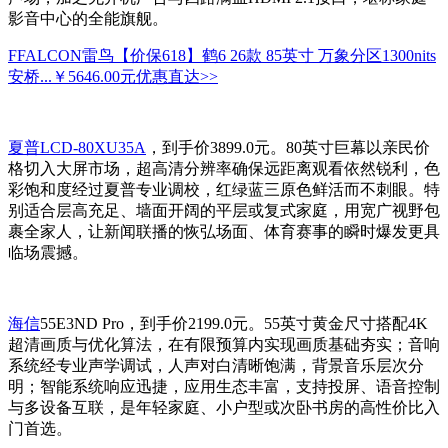
影音中心的全能旗舰。
FFALCON雷鸟【价保618】鹤6 26款 85英寸 万象分区1300nits
安桥...
￥5646.00元
优惠直达>>
夏普LCD-80XU35A
，到手价3899.0元。80英寸巨幕以亲民价
格切入大屏市场，超高清分辨率确保远距离观看依然锐利，色
彩饱和度经过夏普专业调校，红绿蓝三原色鲜活而不刺眼。特
别适合层高充足、墙面开阔的平层或复式家庭，用宽广视野包
裹全家人，让新闻联播的恢弘场面、体育赛事的瞬时爆发更具
临场震撼。
海信
55E3ND Pro，到手价2199.0元。55英寸黄金尺寸搭配4K
超清画质与优化算法，在有限预算内实现画质基础夯实；音响
系统经专业声学调试，人声对白清晰饱满，背景音乐层次分
明；智能系统响应迅捷，应用生态丰富，支持投屏、语音控制
与多设备互联，是年轻家庭、小户型或次卧书房的高性价比入
门首选。