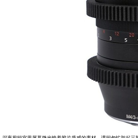
深夜剪辑室里屏幕微光映着胶片质感的素材，课间匆忙架起三