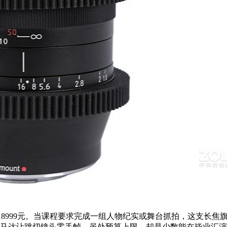
00GM2），到手价18999元。当课程要求完成一组人物纪实或舞台抓拍，
马达让跳切镜头零丢帧。虽处预算上限，却是少数能在毕业汇演