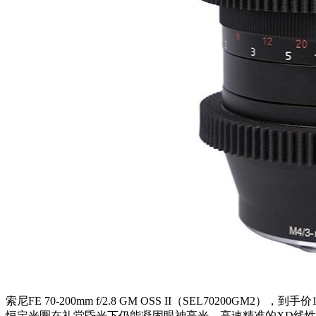
索尼FE 70-200mm f/2.8 GM OSS II（SEL702
恒定光圈在礼堂昏光下仍能凝固眼神高光，高速精准的XD线性