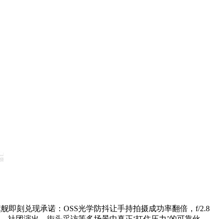
这支长焦旗舰即刻兑现承诺：OSS光学防抖让手持拍摄成功率翻倍，f/2.8
、社团演出、街头采访等多场景中真正‘扛住压力’的可靠伙