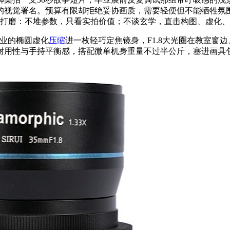
的视觉署名。预算有限却拒绝妥协画质，需要轻便但不能牺牲氛
年轻人打磨：不堆参数，只看实拍价值；不谈玄学，直击构图、虚化
电影工业的椭圆虚化
压缩
进一枚轻巧定焦镜身，F1.8大光圈在教室窗
顾耐用性与手持平衡感，搭配微单机身重量不过半公斤，塞进画