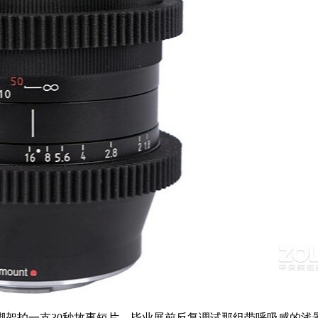
脚架拍一支30秒故事短片，毕业展前反复调试那组带呼吸感的浅