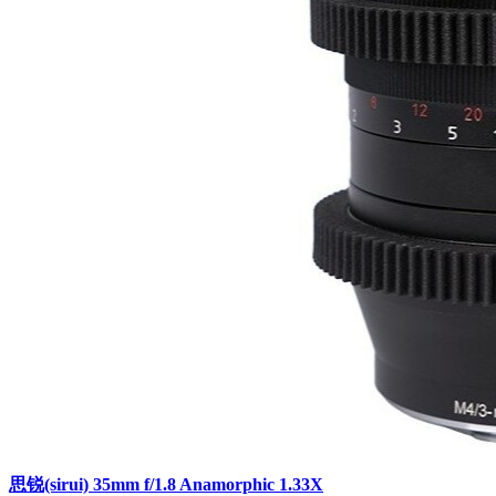
思锐(sirui) 35mm f/1.8 Anamorphic 1.33X