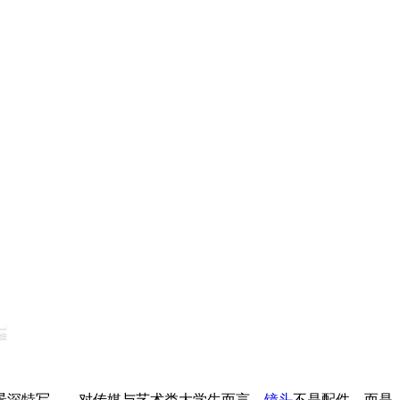
景深特写——对传媒与艺术类大学生而言，
镜头
不是配件，而是