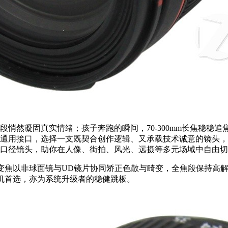
段悄然凝固真实情绪；孩子奔跑的瞬间，70-300mm长焦稳稳
的通用接口，选择一支既契合创作逻辑、又承载技术诚意的镜头
m口径镜头，助你在人像、街拍、风光、远摄等多元场域中自由
0元。这支L级标准变焦以非球面镜与UD镜片协同矫正色散与畸变，全焦
挂机首选，亦为系统升级者的稳健跳板。