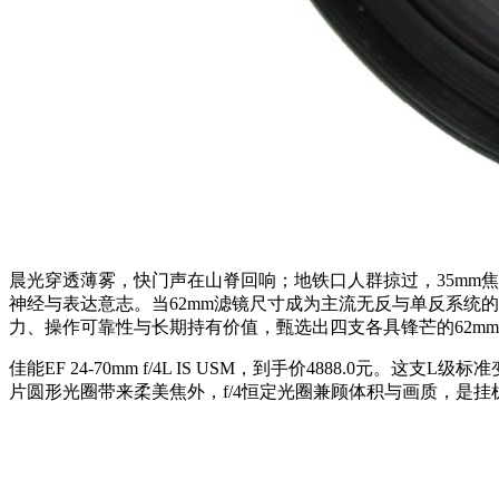
晨光穿透薄雾，快门声在山脊回响；地铁口人群掠过，35mm焦
神经与表达意志。当62mm滤镜尺寸成为主流无反与单反系统
力、操作可靠性与长期持有价值，甄选出四支各具锋芒的62m
佳能EF 24-70mm f/4L IS USM，到手价4888.
片圆形光圈带来柔美焦外，f/4恒定光圈兼顾体积与画质，是