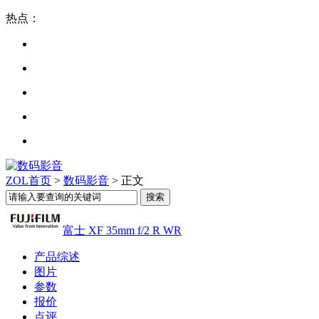
热点：
ZOL首页
>
数码影音
> 正文
富士 XF 35mm f/2 R WR
产品综述
图片
参数
报价
点评