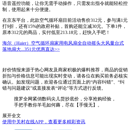
语音遥控功能，让你无需手动操作，只需发出指令就能轻松控
制，使用起来十分便捷。
在京东平台，此款空气循环扇目前活动售价312元，参与满1元
打9折，还有15%的政府补贴，首购还能立减30元。下单1件，
原本312元的商品，实付低至213.18元，赶快入手吧！
海尔（Haier）空气循环扇家用电风扇全自动摇头大风量台式
落地扇大...
351元
优惠直达>>
好价情报来源于热心网友及商家积极的爆料推荐，商品的促销
折扣与价格信息可能出现实时变动，请各位在购买前务必核实
确认。如发现问题，欢迎各位通过页面上的“内容纠错”、“纠
错与问题建议”或直接发表“评论”等方式进行反馈。
搜罗全网紧俏数码尖儿货抄底价，分享抢购经验，
手把手教你羊毛如何薅，尽在【手慢无】。
展开全文
使用中关村在线APP，查看更多精彩资讯