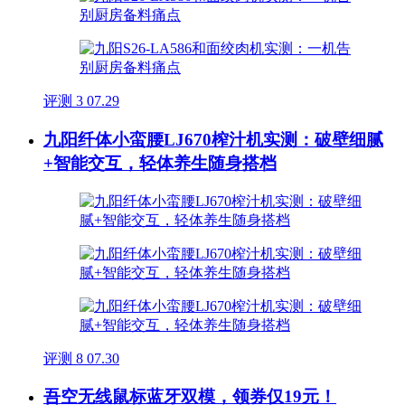
评测
3
07.29
九阳纤体小蛮腰LJ670榨汁机实测：破壁细腻
+智能交互，轻体养生随身搭档
评测
8
07.30
吾空无线鼠标蓝牙双模，领券仅19元！