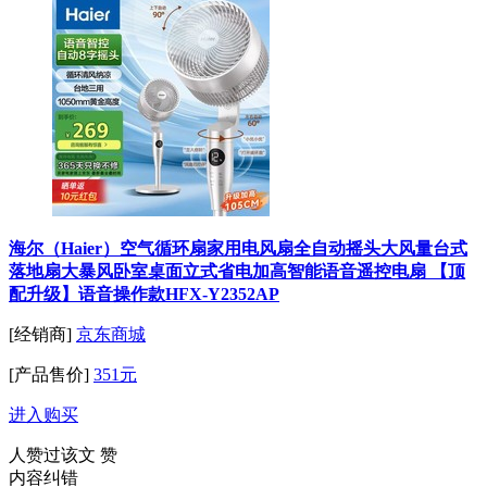
海尔（Haier）空气循环扇家用电风扇全自动摇头大风量台式
落地扇大暴风卧室桌面立式省电加高智能语音遥控电扇 【顶
配升级】语音操作款HFX-Y2352AP
[经销商]
京东商城
[产品售价]
351元
进入购买
人赞过该文
赞
内容纠错