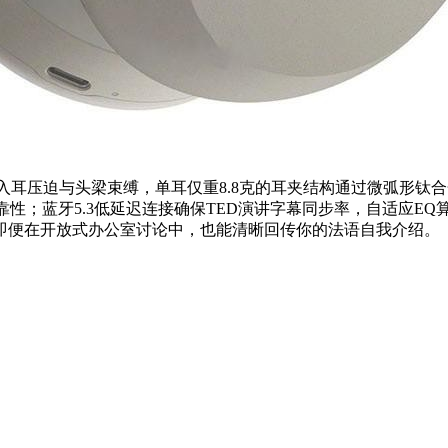
摆脱入耳压迫与头梁束缚，单耳仅重8.8克的耳夹结构通过微弧形
靠性；蓝牙5.3低延迟连接确保TED演讲字幕同步率，自适应E
即便在开放式办公室讨论中，也能清晰回传你的法语自我介绍。