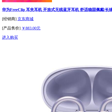
华为FreeClip 耳夹耳机 开放式无线蓝牙耳机 舒适稳固佩戴/长
[经销商]
京东商城
[产品售价]
￥883.00元
进入购买