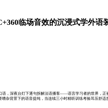
AC+360临场音效的沉浸式学外语
思口语，深夜台灯下逐句拆解法语播客——语言学习者的世界，正
要嘈杂背景下的语音提纯，当连续三小时精听训练考验耳压舒适