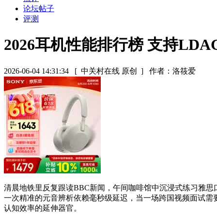
论坛帖子
评测
2026耳机性能排行榜 支持LD
2026-06-04 14:31:34
[ 中关村在线 原创 ]
作者：洛筱爱
清晨地铁里反复跟读BBC新闻，午间咖啡馆中沉浸式练习雅
一次精准的元音辨析依赖毫秒级延迟，当一场跨国视频面试需
认知效率的延伸器官。