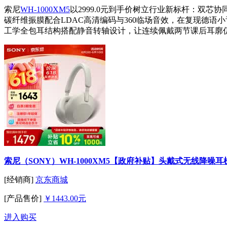
索尼
WH-1000XM5
以2999.0元到手价树立行业新标杆：双
碳纤维振膜配合LDAC高清编码与360临场音效，在复现德
工学全包耳结构搭配静音转轴设计，让连续佩戴两节课后耳廓仍
索尼（SONY）WH-1000XM5【政府补贴】头戴式无线降噪耳机 A
[经销商]
京东商城
[产品售价]
￥1443.00元
进入购买