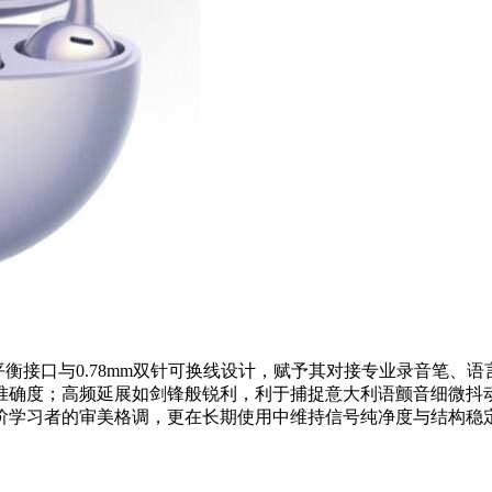
：2.5mm平衡接口与0.78mm双针可换线设计，赋予其对接专业录
准确度；高频延展如剑锋般锐利，利于捕捉意大利语颤音细微抖
阶学习者的审美格调，更在长期使用中维持信号纯净度与结构稳