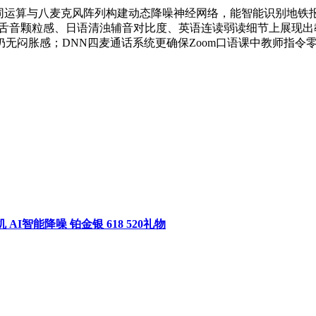
芯协同运算与八麦克风阵列构建动态降噪神经网络，能智能识别地铁
语小舌音颗粒感、日语清浊辅音对比度、英语连读弱读细节上展现
无闷胀感；DNN四麦通话系统更确保Zoom口语课中教师指令
I智能降噪 铂金银 618 520礼物