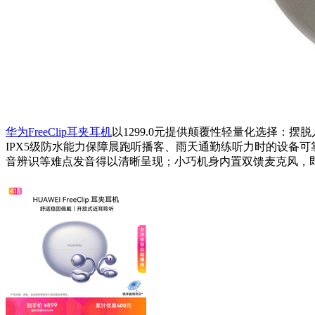
华为FreeClip耳夹耳机
以1299.0元提供颠覆性轻量化选择：
IPX5级防水能力保障晨跑听播客、雨天通勤练听力时的设备可
音辨识等难点发音得以清晰呈现；小巧机身内置双馈麦克风，