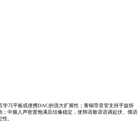
音笔、语言学习平板或便携DAC的强大扩展性；黄铜导音管支持手旋拆
动；中频人声密度饱满且结像稳定，使韩语敬语语调起伏、俄语
定性。