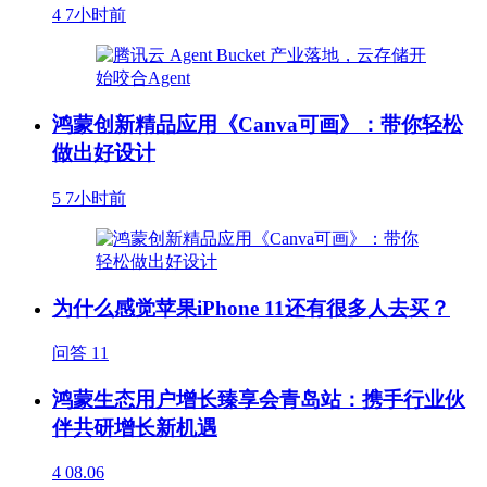
4
7小时前
鸿蒙创新精品应用《Canva可画》：带你轻松
做出好设计
5
7小时前
为什么感觉苹果iPhone 11还有很多人去买？
问答
11
鸿蒙生态用户增长臻享会青岛站：携手行业伙
伴共研增长新机遇
4
08.06