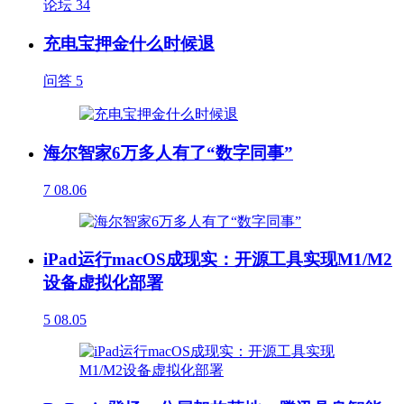
论坛
34
充电宝押金什么时候退
问答
5
海尔智家6万多人有了“数字同事”
7
08.06
iPad运行macOS成现实：开源工具实现M1/M2
设备虚拟化部署
5
08.05