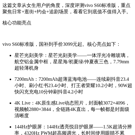
这篇文章从女生用户的角度，深度评测vivo S60标准版，重点
聚焦日常+逛街+约会+追剧场景，看看它到底值不值得入手。
核心功能亮点
vivo S60标准版，国补到手价3099元起。核心亮点如下：
星芒光刻美学
：星芒光刻美学——一体浮光冷雕玻璃，
航空铝金属中框，星星海/初夏绿/仲夏夜三色，7.79mm
超轻薄机身
7200mAh
：7200mAh超薄蓝海电池——连续刷抖音23.4
小时、刷小红书23.4小时、打王者荣耀10.2小时，90W超
快闪充充电10分钟刷抖音4.2小时
4K Live
：4K原生感Live动态照片，封面帧3072×4096，
视频帧2880×3844，全链路4K直出，每一帧都是封面级
清晰度
144Hz护眼屏
：144Hz透亮悦目护眼屏——1.5K超清分辨
率，4320Hz PWM超高频调光，长时间使用眼睛不累