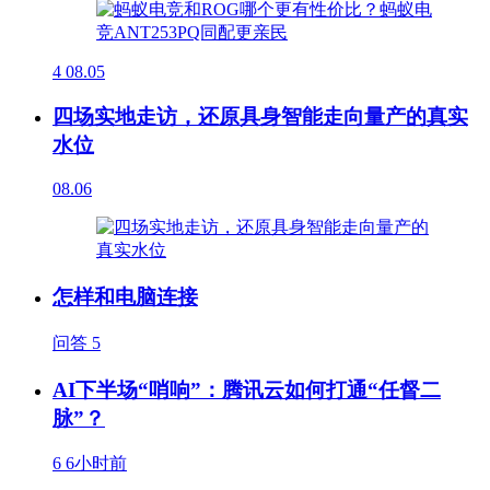
4
08.05
四场实地走访，还原具身智能走向量产的真实
水位
08.06
怎样和电脑连接
问答
5
AI下半场“哨响”：腾讯云如何打通“任督二
脉”？
6
6小时前