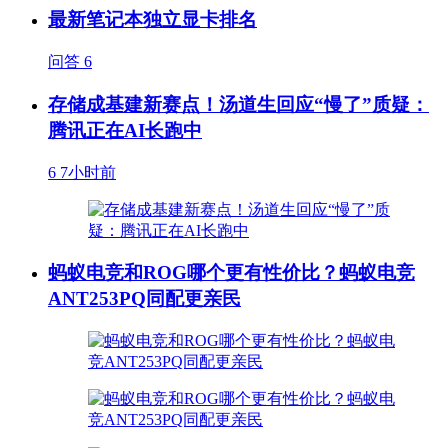
最新笔记本独立显卡排名
问答
6
存储成基建新赛点！汤道生回应“慢了”质疑：
腾讯正在AI长跑中
6
7小时前
蚂蚁电竞和ROG哪个更有性价比？蚂蚁电竞
ANT253PQ同配更亲民