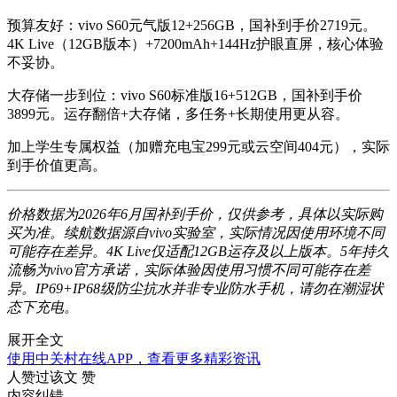
预算友好
：vivo S60元气版12+256GB，国补到手价2719元。
4K Live（12GB版本）+7200mAh+144Hz护眼直屏，核心体验
不妥协。
大存储一步到位
：vivo S60标准版16+512GB，国补到手价
3899元。运存翻倍+大存储，多任务+长期使用更从容。
加上学生专属权益（加赠充电宝299元或云空间404元），实际
到手价值更高。
价格数据为2026年6月国补到手价，仅供参考，具体以实际购
买为准。续航数据源自vivo实验室，实际情况因使用环境不同
可能存在差异。4K Live仅适配12GB运存及以上版本。5年持久
流畅为vivo官方承诺，实际体验因使用习惯不同可能存在差
异。IP69+IP68级防尘抗水并非专业防水手机，请勿在潮湿状
态下充电。
展开全文
使用中关村在线APP，查看更多精彩资讯
人赞过该文
赞
内容纠错