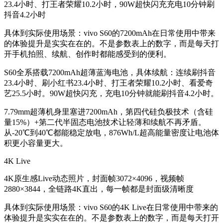
23.4小时、打王者荣耀10.2小时，90W超快闪充充电10分钟刷
抖音4.2小时
具体到实际使用场景：vivo S60的7200mAh在日常使用中带来
的体验提升是实实在在的。不是参数表上的数字，而是每天打
开手机拍照、续航、创作时都能感受到的便利。
S60全系搭载7200mAh超薄蓝海电池，具体续航：连续刷抖音
23.4小时、刷小红书23.4小时、打王者荣耀10.2小时、看爱奇
艺25.5小时。90W超快闪充，充电10分钟就能刷抖音4.2小时。
7.79mm超薄机身里塞进7200mAh，第四代硅负极技术（含硅
量15%）+第二代半固态电池技术让轻薄和续航不再矛盾。
从-20℃到40℃都能稳定放电，876Wh/L超高能量密度让电池体
积更小容量更大。
4K Live
4K原生感Live动态照片，封面帧3072×4096，视频帧
2880×3844，全链路4K直出，每一帧都是封面级清晰度
具体到实际使用场景：vivo S60的4K Live在日常使用中带来的
体验提升是实实在在的。不是参数表上的数字，而是每天打开