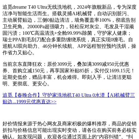
追觅dreame T40 Ultra无线洗地机，2024年旗舰新品，专为深度
洁净与智能生活而生。搭载灵捕AI机械臂，自动识别脏污、
主动展臂贴边，三侧0贴边清洁，墙角覆盖率100%，彻底告别
卫生死角。20000Pa超强吸力，轻松应对灰尘、毛发及干湿顽
固污渍；100℃高温清洗+全舱99.99%除菌，守护家人健康；
瑞士PPA割毛刮刀配合多重防缠绕系统，真正实现0缠毛。自
巡航AI双向助力、46分钟长续航、APP远程智控预约洗烘，操
作省力又贴心。
当前京东直降狂欢：原价3099元，叠加满3099减950元优惠
券、首购立减150元，再享国家补贴85折，实付仅1699.15元！
近期史低价，赠品丰富，机会难得。即刻入手，让清洁更聪
明、更彻底、更安心。
追觅【春晚合作】守护家洗地机T40 Ultra 0水渍【AI机械臂三
贴边...
1999元
优惠直达>>
好价情报来源于热心网友及商家积极的爆料推荐，商品的促销
折扣与价格信息可能出现实时变动，请各位在购买前务必核实
确认。如发现问题，欢迎各位通过页面上的“内容纠错”、“纠