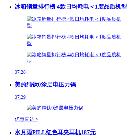
冰箱销量排行榜 4款日均耗电＜1度品质机型
07.28
美的纯钛0涂层电压力锅
07.29
优惠直达 >
水月雨PILL红色耳夹耳机187元