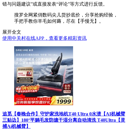
错与问题建议”或直接发表“评论”等方式进行反馈。
搜罗全网紧俏数码尖儿货抄底价，分享抢购经验，
手把手教你羊毛如何薅，尽在【手慢无】。
展开全文
使用中关村在线APP，查看更多精彩资讯
追觅【春晚合作】守护家洗地机T40 Ultra 0水渍【AI机械臂
三贴边】180°平躺毛发防缠干湿分离自动清洗 T40Ultra【灵
捕Ai机械臂】