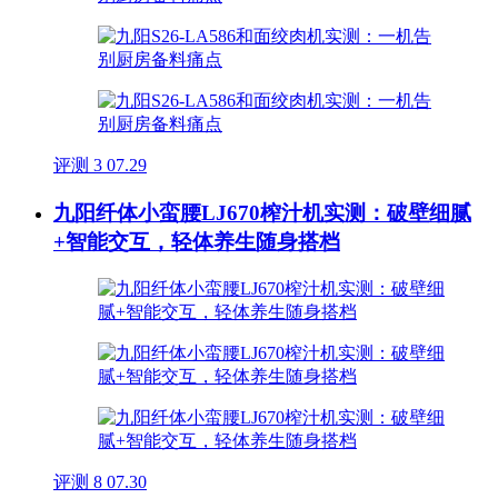
评测
3
07.29
九阳纤体小蛮腰LJ670榨汁机实测：破壁细腻
+智能交互，轻体养生随身搭档
评测
8
07.30