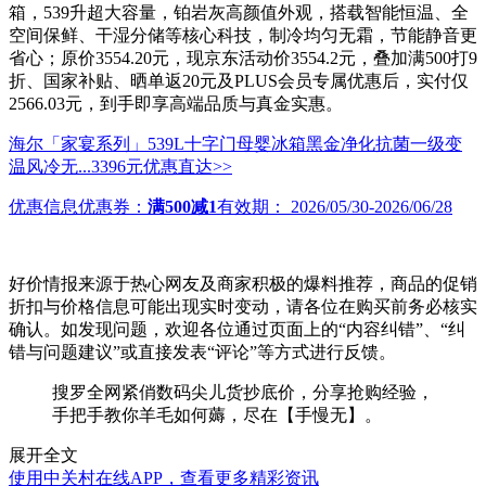
箱，539升超大容量，铂岩灰高颜值外观，搭载智能恒温、全
空间保鲜、干湿分储等核心科技，制冷均匀无霜，节能静音更
省心；原价3554.20元，现京东活动价3554.2元，叠加满500打9
折、国家补贴、晒单返20元及PLUS会员专属优惠后，实付仅
2566.03元，到手即享高端品质与真金实惠。
海尔「家宴系列」539L十字门母婴冰箱黑金净化抗菌一级变
温风冷无...
3396元
优惠直达>>
优惠信息
优惠券：
满500减1
有效期：
2026/05/30-2026/06/28
好价情报来源于热心网友及商家积极的爆料推荐，商品的促销
折扣与价格信息可能出现实时变动，请各位在购买前务必核实
确认。如发现问题，欢迎各位通过页面上的“内容纠错”、“纠
错与问题建议”或直接发表“评论”等方式进行反馈。
搜罗全网紧俏数码尖儿货抄底价，分享抢购经验，
手把手教你羊毛如何薅，尽在【手慢无】。
展开全文
使用中关村在线APP，查看更多精彩资讯