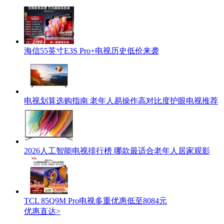
海信55英寸E3S Pro+电视历史低价来袭
电视划算选购指南 老年人易操作高对比度护眼电视推荐
2026人工智能电视排行榜 哪款最适合老年人居家观影
TCL 85Q9M Pro电视多重优惠低至8084元
优惠直达>