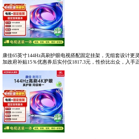
康佳65英寸144Hz高刷护眼电视搭配固定挂架，无组套设计
加政府补贴15％优惠券后实付仅1817.3元，性价比出众，入手