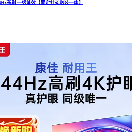
B 144Hz高刷 一级能效【固定挂架送装一体】