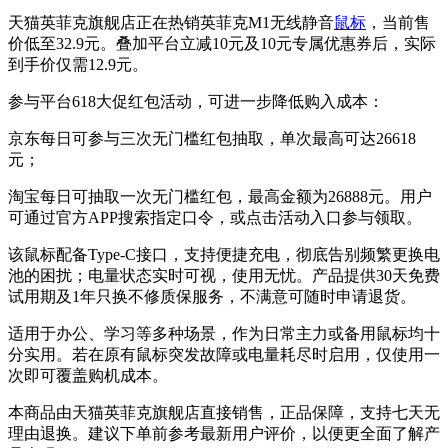
天猫英菲克旗舰店正在热销英菲克M1无线静音
鼠标
，当前售
价低至32.9元。叠加平台立减10元及10元专属优惠券后，实际
到手价仅需12.9元。
参与平台618大促红包活动，可进一步降低购入成本：
京东每日可参与三次无门槛红包抽取，单次最高可达26618
元；
淘宝每日可抽取一次无门槛红包，最高金额为26888元。用户
可通过官方APP搜索指定口令，或点击活动入口参与领取。
该鼠标配备Type-C接口，支持便捷充电，彻底告别频繁更换电
池的困扰；电量状态实时可视，使用无忧。产品提供30天免费
试用期及1年只换不修质保服务，不满意可随时申请退货。
适用于办公、学习等多种场景，作为日常主力或备用鼠标均十
分实用。若在原有鼠标突发故障或电量耗尽时启用，仅使用一
次即可覆盖购机成本。
本商品由天猫英菲克旗舰店直接销售，正品保障，支持七天无
理由退换。建议下单前参考最新用户评价，以便更全面了解产