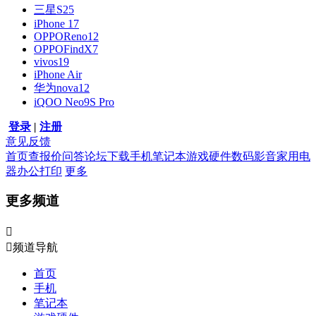
三星S25
iPhone 17
OPPOReno12
OPPOFindX7
vivos19
iPhone Air
华为nova12
iQOO Neo9S Pro
登录
|
注册
意见反馈
首页
查报价
问答
论坛
下载
手机
笔记本
游戏硬件
数码影音
家用电
器
办公打印
更多
更多频道


频道导航
首页
手机
笔记本