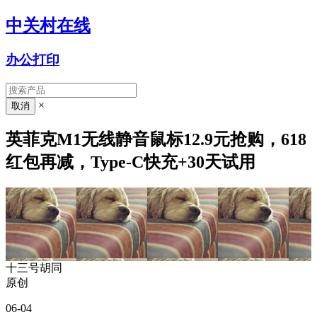
中关村在线
办公打印
×
英菲克M1无线静音鼠标12.9元抢购，618
红包再减，Type-C快充+30天试用
十三号胡同
原创
06-04