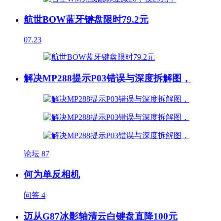
航世BOW蓝牙键盘限时79.2元
07.23
解决MP288提示P03错误与深度拆解图，
论坛
87
何为单反相机
问答
4
迈从G87冰影轴清云白键盘直降100元