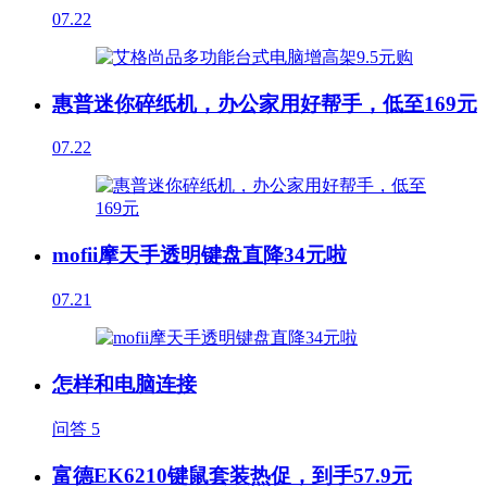
07.22
惠普迷你碎纸机，办公家用好帮手，低至169元
07.22
mofii摩天手透明键盘直降34元啦
07.21
怎样和电脑连接
问答
5
富德EK6210键鼠套装热促，到手57.9元