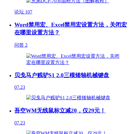
论坛
107
Word禁用宏、Excel禁用宏设置方法，关闭宏
在哪里设置方法？
问答
2
贝戋马户贱驴S1 2.0三模矮轴机械键盘
07.23
吾空WM无线鼠标立减20，仅29元！
07.23