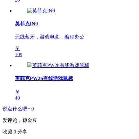
英菲克IN9
无线蓝牙，游戏电竞，编程办公
￥
109
英菲克PW2h有线游戏鼠标
￥
40
说点什么吧~
0
发评论，赚金豆
收藏
0
分享