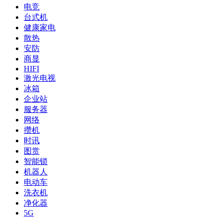
电竞
台式机
健康家电
散热
安防
商显
HIFI
激光电视
冰箱
企业站
服务器
网络
攒机
时讯
图赏
智能锁
机器人
电动车
洗衣机
净化器
5G