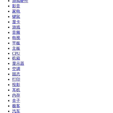
游戏硬件
影音
家电
键鼠
显卡
游戏
音频
电视
平板
主板
CPU
机箱
显示器
空调
固态
打印
投影
耳机
内存
盒子
极客
汽车