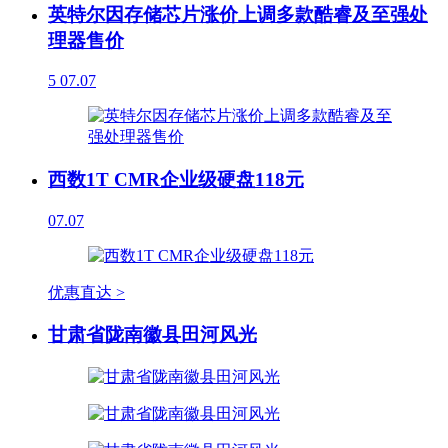
英特尔因存储芯片涨价上调多款酷睿及至强处
理器售价
5
07.07
西数1T CMR企业级硬盘118元
07.07
优惠直达 >
甘肃省陇南徽县田河风光