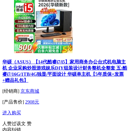
华硕（ASUS）【14代酷睿i7/i5】家用商务办公台式机电脑主
机 企业采购炒股游戏娱乐DIY组装设计财务整机全整套 五:酷
睿i7/16G/1TB/4G独显/平面设计 华硕单主机【5年质保+发票
+赠品礼包】
[经销商]
京东商城
[产品售价]
2908元
进入购买
人赞过该文
赞
内容纠错