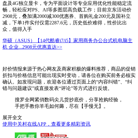
盘及4G独立显卡，专为平面设计等专业应用优化性能稳定流
畅，轻松应对PS、AI等多图层高负载工作；目前京东活动价
2908元，叠加满2000减300优惠券、首购礼金200元及国补立
减，下单1件实付仅需2287.6元，历史低价难得，性价比出
众，值得入手
华硕（ASUS）【14代酷睿i7/i5】家用商务办公台式机电脑主
机 企业...
2908元
优惠直达>>
好价情报来源于热心网友及商家积极的爆料推荐，商品的促销
折扣与价格信息可能出现实时变动，请各位在购买前务必核实
确认。如发现问题，欢迎各位通过页面上的“内容纠错”、“纠
错与问题建议”或直接发表“评论”等方式进行反馈。
搜罗全网紧俏数码尖儿货抄底价，分享抢购经验，
手把手教你羊毛如何薅，尽在【手慢无】。
展开全文
使用中关村在线APP，查看更多精彩资讯