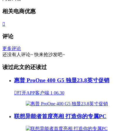
相关电商优惠

评论
更多评论
还没有人评论~
快来
抢沙发
吧~
读过此文的还读过
惠普 ProOne 400 G5 独显23.8英寸促销

打开APP客户端
1
06.30
联想异能者首度亮相 打造你的专属PC