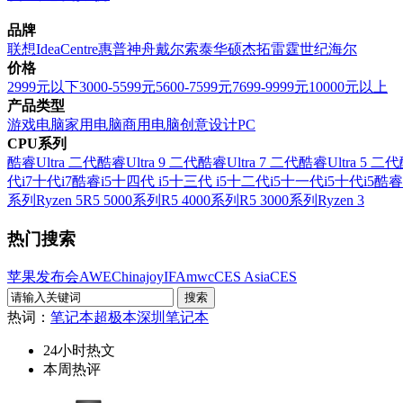
品牌
联想
IdeaCentre
惠普
神舟
戴尔
索泰
华硕
杰拓
雷霆世纪
海尔
价格
2999元以下
3000-5599元
5600-7599元
7699-9999元
10000元以上
产品类型
游戏电脑
家用电脑
商用电脑
创意设计PC
CPU系列
酷睿Ultra 二代
酷睿Ultra 9 二代
酷睿Ultra 7 二代
酷睿Ultra 5 二代
代i7
十代i7
酷睿i5
十四代 i5
十三代 i5
十二代i5
十一代i5
十代i5
酷睿
系列
Ryzen 5
R5 5000系列
R5 4000系列
R5 3000系列
Ryzen 3
热门搜索
苹果发布会
AWE
Chinajoy
IFA
mwc
CES Asia
CES
热词：
笔记本
超极本
深圳笔记本
24小时热文
本周热评