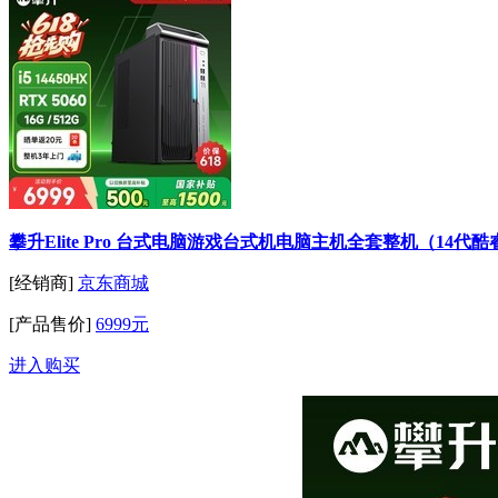
攀升Elite Pro 台式电脑游戏台式机电脑主机全套整机（14代酷睿i5 R
[经销商]
京东商城
[产品售价]
6999元
进入购买