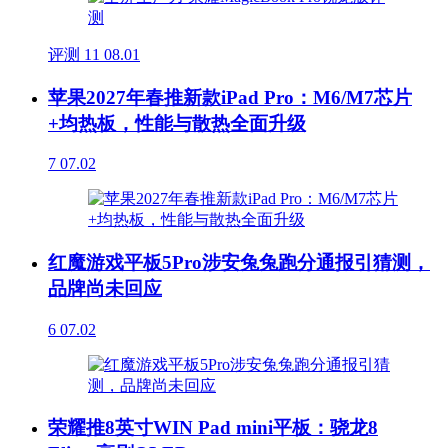
评测
11
08.01
苹果2027年春推新款iPad Pro：M6/M7芯片
+均热板，性能与散热全面升级
7
07.02
红魔游戏平板5Pro涉安兔兔跑分通报引猜测，
品牌尚未回应
6
07.02
荣耀推8英寸WIN Pad mini平板：骁龙8