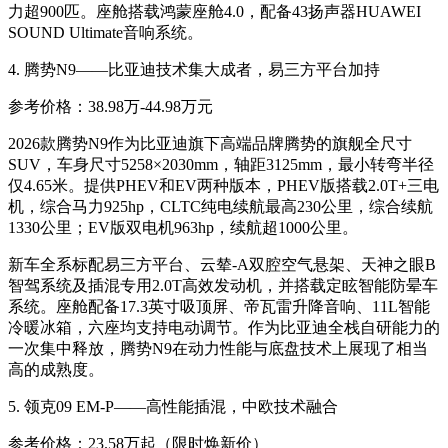
力超900匹
。座舱搭载鸿蒙座舱4.0，配备43扬声器HUAWEI
SOUND Ultimate音响系统
。
4. 腾势N9——比亚迪技术集大成者，易三方平台加持
参考价格：38.98万-44.98万元
2026款腾势N9作为比亚迪旗下高端品牌腾势的旗舰全尺寸
SUV，车身尺寸5258×2030mm，轴距3125mm，最小转弯半径
仅4.65米
。提供PHEV和EV两种版本，PHEV版搭载2.0T+三电
机，综合马力925hp，CLTC纯电续航最高230公里，综合续航
1330公里；EV版双电机963hp，续航超1000公里
。
新车全系标配易三方平台、云辇-A双腔空气悬架、天神之眼B
智驾系统及插混专用2.0T高效发动机，并搭载定眩智能防晕车
系统
。座舱配备17.3英寸吸顶屏、帝瓦雷升降音响、11L智能
冷暖冰箱，六座均支持电动调节
。作为比亚迪全栈自研能力的
一次集中释放，腾势N9在动力性能与底盘技术上展现了相当
高的成熟度。
5. 领克09 EM-P——高性能插混，中欧技术融合
参考价格：23.58万起（限时焕新价）