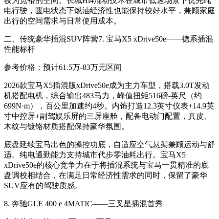
较为宽裕的空间。长城Hi4混动技术在城市低速场景下优先纯
电行驶，匮电状态下燃油经济性也能保持较好水平，兼顾家庭
出行的空间需求与日常使用成本。
二、传统豪华插混SUV阵营
7. 宝马X5 xDrive50e——德系插混
性能标杆
参考价格：预计61.5万-83万元区间
2026款宝马X5插混版xDrive50e成为主力车型，搭载3.0T发动
机搭配电机，综合输出483马力，峰值扭矩516磅-英尺（约
699N·m），百公里加速约4秒
。内饰打造12.3英寸仪表+14.9英
寸中控屏+副驾娱乐屏的三屏座舱，配备电动门配置，真皮、
木纹与镀铬材质搭配保持豪华氛围
。
底盘延续宝马出色的操控功底，自适应空气悬架兼顾运动与舒
适。纯电通勤能力支持城市代步零油耗出行
。宝马X5
xDrive50e的核心竞争力在于将插混系统与宝马一贯精准的底
盘调校相结合，在满足日常经济性需求的同时，保留了豪华
SUV应有的驾驶质感。
8. 奔驰GLE 400 e 4MATIC——三叉星插混首秀