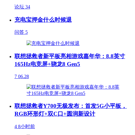
论坛
34
充电宝押金什么时候退
问答
5
联想拯救者新平板亮相游戏嘉年华：8.8英寸
165Hz电竞屏+骁龙8 Gen5
7
06.28
联想拯救者Y700无极发布：首发5G小平板，
RGB环形灯+双C口+圆润新设计
4
8小时前