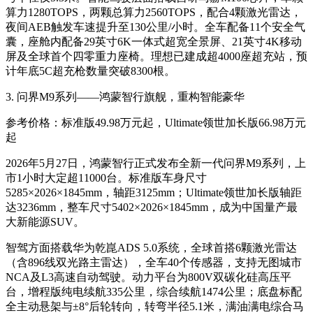
算力1280TOPS，两颗总算力2560TOPS，配合4颗激光雷达，
夜间AEB触发车速提升至130公里/小时
。全车配备11个安全气
囊，座舱内配备29英寸6K一体式超宽全景屏、21英寸4K移动
屏及全球首个四零重力座椅
。理想已建成超4000座超充站，预
计年底5C超充枪数量突破8300根
。
3. 问界M9系列——鸿蒙智行旗舰，重构智能豪华
参考价格：标准版49.98万元起，Ultimate领世加长版66.98万元
起
2026年5月27日，鸿蒙智行正式发布全新一代问界M9系列，上
市1小时大定超11000台
。标准版车身尺寸
5285×2026×1845mm，轴距3125mm；Ultimate领世加长版轴距
达3236mm，整车尺寸5402×2026×1845mm，成为中国量产最
大新能源SUV
。
智驾方面搭载华为乾崑ADS 5.0系统，全球首搭6颗激光雷达
（含896线双光路主雷达），全车40个传感器，支持无图城市
NCA及L3高速自动驾驶
。动力平台为800V双碳化硅高压平
台，增程版纯电续航335公里，综合续航1474公里；底盘标配
全主动悬架与±8°后轮转向，转弯半径5.1米，满油满电综合马