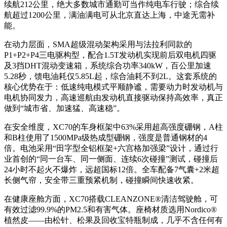
续航212公里，绝大多数城市通勤可当作纯电车行驶；综合续
航超过1200公里，满油满电可从北京直达上海，中途无需补
能
。
在动力层面，SMA超级混动架构采用与法拉利同款的
P1+P2+P4三电驱构型，配合1.5T发动机实现前后双电机四驱
及3挡DHT混动变速箱，系统综合功率340kW，百公里加速
5.28秒，馈电油耗仅5.85L起，综合油耗不到2L
。这套系统的
核心优势在于：低速纯电模式平顺静谧，需要动力时发动机与
电机协同发力，高速巡航由发动机直接驱动保持高效率，真正
做到“城市省、加速猛、高速稳”。
在安全维度，XC70的车身框架中63%采用超高强度硼钢，A柱
和B柱使用了1500MPa级热成型硼钢，强度是普通钢材的4
倍。电池采用“田字型全铝框架+六宫格加强梁”设计，通过行
业首创的“同一台车、同一侧面、连续6次碰撞”测试，碰撞后
24小时不起火不爆炸，远超国标12倍
。全车配备7气囊+2米超
长侧气帘，安全带三重预紧机制，碰撞瞬间快速收紧。
在健康座舱方面，XC70搭载CLEANZONE®清洁驾驶舱，可
有效过滤99.9%的PM2.5和有害气体。座椅材质选用Nordico®
植然皮——由松针、松果及回收宝特瓶制成，几乎不含任何有