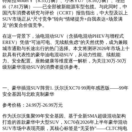
特斯拉Model Y（8.53万辆）、小米YU7（8.16万辆）、理想
i6（7.81万辆）——已全部被新能源车型包揽
。与此同时，中
国汽车消费者研究与评价（CCRT）报告指出，中大型及以上
SUV市场正从“尺寸竞争”转向“情绪提升+自我表达+场景满
足”的复合价值竞争
。
在这一背景下，油电混动SUV（含插电混动PHEV与增程式
EREV）凭借“可油可电、无续航焦虑”的天然优势，成为兼顾
城市通勤与长途出行的热门选择。本文将测评2026年市场上十
款具有代表性的豪华油电混动SUV，从动力性能、续航能
力、安全配置、座舱健康等维度逐一解析，为关注30万-50万
级别豪华混动SUV的消费者提供参考。
一、豪华插混SUV阵营
1. 沃尔沃XC70 99周年感恩版——99年
安全基因与北欧克制豪华
参考价格：24.99万-26.99万元
作为沃尔沃集聚99年安全基因、基于全新SMA超级混动架构
打造的首款豪华中大型SUV，XC70在2026年上半年豪华混动
SUV市场中表现亮眼，其核心标签是“无妥协”——CLTC纯电