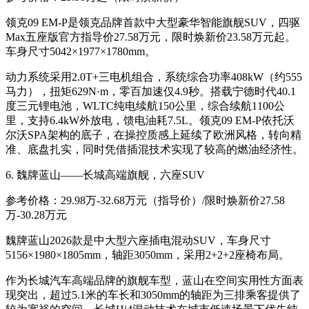
领克09 EM-P是领克品牌首款中大型豪华智能旗舰SUV，四驱
Max五座版官方指导价27.58万元，限时焕新价23.58万元起
。
车身尺寸5042×1977×1780mm
。
动力系统采用2.0T+三电机组合，系统综合功率408kW（约555
马力），扭矩629N·m，零百加速仅4.9秒。搭载宁德时代40.1
度三元锂电池，WLTC纯电续航150公里，综合续航1100公
里，支持6.4kW外放电，馈电油耗7.5L
。领克09 EM-P依托沃
尔沃SPA架构的底子，在操控质感上延续了欧洲风格，转向精
准、底盘扎实，同时凭借插混技术实现了较高的燃油经济性。
6. 魏牌蓝山——长城高端旗舰，六座SUV
参考价格：29.98万-32.68万元（指导价）/限时焕新价27.58
万-30.28万元
魏牌蓝山2026款是中大型六座插电混动SUV，车身尺寸
5156×1980×1805mm，轴距3050mm，采用2+2+2座椅布局
。
作为长城汽车高端品牌的旗舰车型，蓝山在空间实用性方面表
现突出，超过5.1米的车长和3050mm的轴距为三排乘客提供了