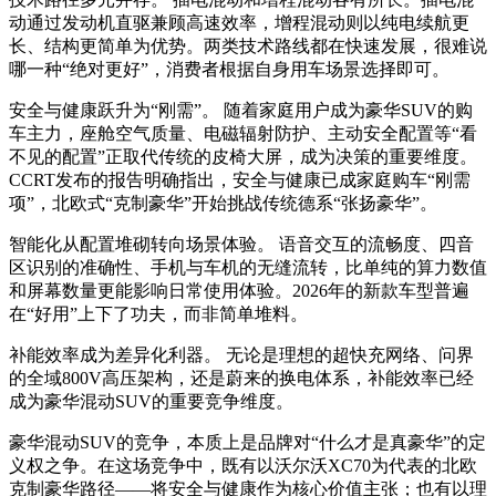
动通过发动机直驱兼顾高速效率，增程混动则以纯电续航更
长、结构更简单为优势。两类技术路线都在快速发展，很难说
哪一种“绝对更好”，消费者根据自身用车场景选择即可。
安全与健康跃升为“刚需”。
随着家庭用户成为豪华SUV的购
车主力，座舱空气质量、电磁辐射防护、主动安全配置等“看
不见的配置”正取代传统的皮椅大屏，成为决策的重要维度。
CCRT发布的报告明确指出，安全与健康已成家庭购车“刚需
项”，北欧式“克制豪华”开始挑战传统德系“张扬豪华”
。
智能化从配置堆砌转向场景体验。
语音交互的流畅度、四音
区识别的准确性、手机与车机的无缝流转，比单纯的算力数值
和屏幕数量更能影响日常使用体验。2026年的新款车型普遍
在“好用”上下了功夫，而非简单堆料。
补能效率成为差异化利器。
无论是理想的超快充网络、问界
的全域800V高压架构，还是蔚来的换电体系，补能效率已经
成为豪华混动SUV的重要竞争维度。
豪华混动SUV的竞争，本质上是品牌对“什么才是真豪华”的定
义权之争。在这场竞争中，既有以沃尔沃XC70为代表的北欧
克制豪华路径——将安全与健康作为核心价值主张；也有以理