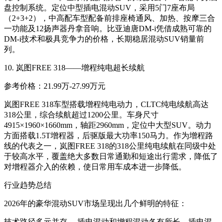
盘控制系统
。定位中型插电混动SUV，采用5门7座布局
（2+3+2），中高配车型配备前排座椅通风、加热、按摩三合
一功能及12扬声器丹拿音响
。比亚迪唐DM-i凭借成熟可靠的
DM-i技术和极具竞争力的价格，长期稳居混动SUV销量前
列
。
10. 岚图FREE 318——增程纯电超长续航
参考价格：21.99万-27.99万元
岚图FREE 318车型搭载增程纯电动力，CLTC纯电续航高达
318公里，综合续航超过1200公里。车身尺寸
4915×1960×1660mm，轴距2960mm，定位中大型SUV
。动力
方面搭载1.5T增程器，后驱版最大功率150马力
。作为增程路
线的代表之一，岚图FREE 318的318公里纯电续航在同级中处
于较高水平，覆盖绝大多数日常通勤和短途出行需求，降低了
对增程器介入的依赖，使日常用车成本进一步降低。
行业趋势总结
2026年的豪华混动SUV市场呈现出几个鲜明的特征：
技术路径多元并存。
插电混动和增程混动各有所长。插电混