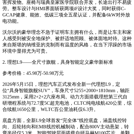
害挥发物。座椅与瑞典皇家医学院联合开发，长途出行不易疲
劳。整车设计与HMI界面斩获两项iF设计大奖，同时获得C-
GCAP健康、能效、低碳三项全五星认证，并配备6kW对外放
电功能
。
沃尔沃的豪华理念不急于证明车主拥有什么，而是让车主和家
人感受到被安全地保护、被舒适地照顾、被体面地对待。这种
来自斯堪的纳维亚的克制而有温度的风格，在当下浮躁的市场
环境中显得尤为可贵。
2. 理想L9——全尺寸旗舰，具身智能定义豪华新标准
参考价格：45.98万-50.98万元
2026年5月15日，理想汽车正式发布全新一代理想L9，定
位“具身智能旗舰SUV”，车身尺寸5255×2000×1810mm，轴距
3125mm，采用2+2+2六座布局
。动力方面搭载理想第三代自
研增程系统与72.7度5C超充电池，CLTC纯电续航420公里，综
合续航1650公里，WLTC百公里油耗仅6.3升
。
底盘方面，全新L9全球首发“完全体”线控底盘，涵盖线控转
向、后轮转向和EMB线控机械制动，配合800V主动悬架，转
弯半径仅5.3米
。智能驾驶层面搭载自研马赫M100芯片，单颗