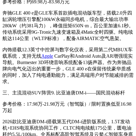
参考价格：约69.98万-83.98万元
奔驰GLE 400 e是GLE车系首款插电混动版车型，搭载2.0升四
缸涡轮增压引擎配100kW永磁同步电机，综合最大输出功率
280kW（约381马力），峰值扭矩650N·m，百公里加速6.1秒
。
传动系统采用9G-Tronic九速变速箱及4Matic全时四驱。纯电续
航达114公里（WLTP标准）
，配备AIRMATIC空气悬架
。
内饰搭载12.3英寸中控屏与数字化仪表，采用第二代MBUX车
载系统，支持无线
Apple
CarPlay和Android Auto及AR增强现实
导航。Burmester 3D环绕音响系统配备13扬声器
。作为奔驰品
牌向电气化迈出的重要一步，GLE 400 e在保留传统豪华质感
的同时，加入了纯电通勤能力，满足高端用户对节能减排的需
求。
三、主流混动SUV阵营
9. 比亚迪唐DM-i——国民混动标杆
参考价格：17.98万-21.98万元（智驾版）/ 限时置换低至16.98
万起
2026款比亚迪唐DM-i搭载第五代DM-i进阶版系统，1.5T发动
机+EHS电混系统协同工作，CLTC纯电续航175公里，匮电油
耗约5.5L/100km
。全系标配高阶智驾系统及云辇-C智能车身底