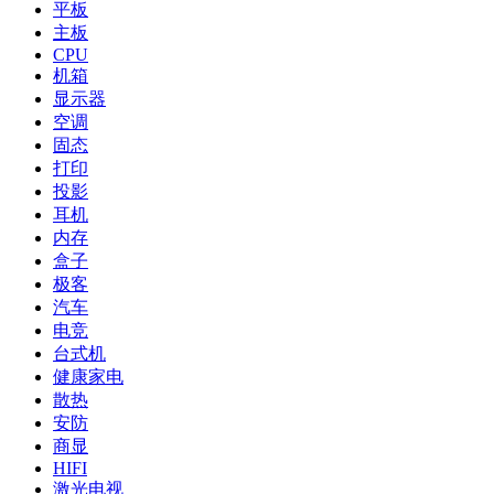
平板
主板
CPU
机箱
显示器
空调
固态
打印
投影
耳机
内存
盒子
极客
汽车
电竞
台式机
健康家电
散热
安防
商显
HIFI
激光电视