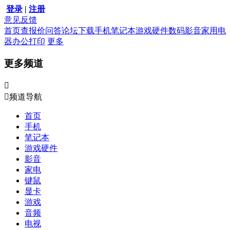
登录
|
注册
意见反馈
首页
查报价
问答
论坛
下载
手机
笔记本
游戏硬件
数码影音
家用电
器
办公打印
更多
更多频道


频道导航
首页
手机
笔记本
游戏硬件
影音
家电
键鼠
显卡
游戏
音频
电视