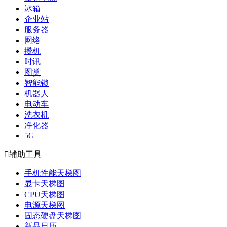
冰箱
企业站
服务器
网络
攒机
时讯
图赏
智能锁
机器人
电动车
洗衣机
净化器
5G

辅助工具
手机性能天梯图
显卡天梯图
CPU天梯图
电源天梯图
固态硬盘天梯图
新品日历